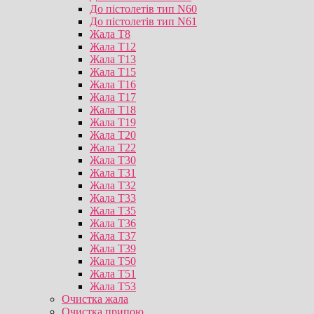
До пістолетів тип N60
До пістолетів тип N61
Жала T8
Жала T12
Жала T13
Жала T15
Жала T16
Жала T17
Жала T18
Жала T19
Жала T20
Жала T22
Жала T30
Жала T31
Жала T32
Жала T33
Жала T35
Жала T36
Жала T37
Жала T39
Жала T50
Жала T51
Жала T53
Очистка жала
Очистка припою