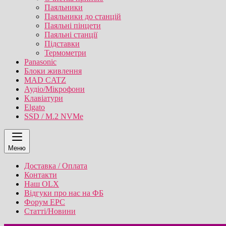
Паяльники
Паяльники до станцій
Паяльні пінцети
Паяльні станції
Підставки
Термометри
Panasonic
Блоки живлення
MAD CATZ
Аудіо/Мікрофони
Клавіатури
Elgato
SSD / M.2 NVMe
Меню
Доставка / Оплата
Контакти
Наш OLX
Відгуки про нас на ФБ
Форум EPC
Статті/Новини