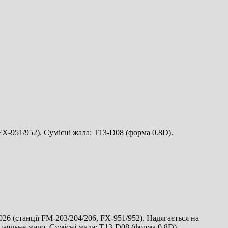
FX-951/952). Сумісні жала: T13-D08 (форма 0.8D).
26 (станції FM-203/204/206, FX-951/952). Надягається на
паяльне жало. Сумісні жала: T13-D08 (форма 0.8D).