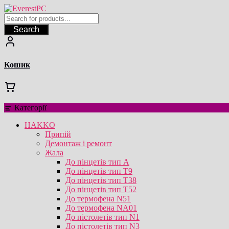
Перейти
до
вмісту
Search
Кошик
Категорії
HAKKO
Припій
Демонтаж і ремонт
Жала
До пінцетів тип А
До пінцетів тип T9
До пінцетів тип T38
До пінцетів тип T52
До термофена N51
До термофена NA01
До пістолетів тип N1
До пістолетів тип N3