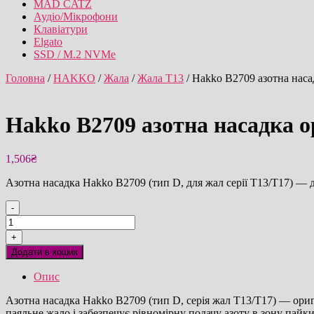
MAD CATZ
Аудіо/Мікрофони
Клавіатури
Elgato
SSD / M.2 NVMe
Головна
/
HAKKO
/
Жала
/
Жала T13
/ Hakko B2709 азотна наса
Hakko B2709 азотна насадка о
1,506
₴
Азотна насадка Hakko B2709 (тип D, для жал серії T13/T17) — 
-
Hakko
B2709
+
азотна
Додати в кошик
насадка
оригінал
Опис
кількість
Азотна насадка Hakko B2709 (тип D, серія жал T13/T17) — ориг
паяльне жало і забезпечує рівномірну подачу азоту в зону пай