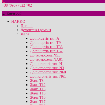
+38 (096) 7822-702
Категорії
HAKKO
Припій
Демонтаж і ремонт
Жала
До пінцетів тип А
До пінцетів тип T9
До пінцетів тип T38
До пінцетів тип T52
До термофена N51
До термофена NA01
До пістолетів тип N1
До пістолетів тип N3
До пістолетів тип N60
До пістолетів тип N61
Жала T8
Жала T12
Жала T13
Жала T15
Жала T16
Жала T17