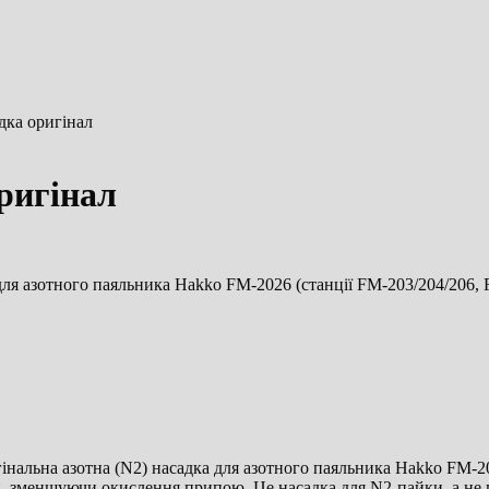
дка оригінал
ригінал
для азотного паяльника Hakko FM-2026 (станції FM-203/204/206, 
інальна азотна (N2) насадка для азотного паяльника Hakko FM-20
ки, зменшуючи окислення припою. Це насадка для N2-пайки, а не 