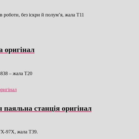
роботи, без іскри й полум’я, жала T11
а оригінал
-838 – жала T20
я паяльна станція оригінал
FX-97X, жала T39.