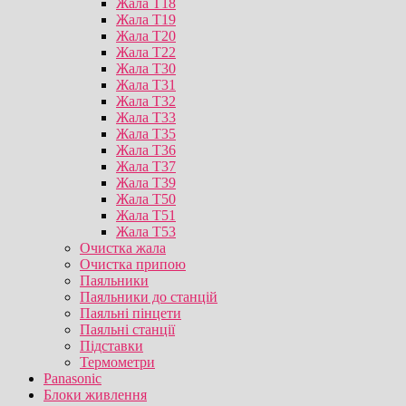
Жала T18
Жала T19
Жала T20
Жала T22
Жала T30
Жала T31
Жала T32
Жала T33
Жала T35
Жала T36
Жала T37
Жала T39
Жала T50
Жала T51
Жала T53
Очистка жала
Очистка припою
Паяльники
Паяльники до станцій
Паяльні пінцети
Паяльні станції
Підставки
Термометри
Panasonic
Блоки живлення