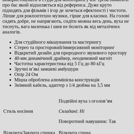
про бас який відхиляється від референса. Дуже круто
підходять для фільмів і ігор де хочеться ефектності і чистоти.
Ліпше для рокпоптехно музики, гірше для класики. На голові
сидять добре, не напрягають, сидіти можна весь день, вуха не
тиснуть, вага маленька і шия не болить як від металічних
аналогів.
Для студійного мікшування та мастерингу
Стерео та просторовий/іммерсивний моніторинг
Відкритий дизайн для природного звукового простору
40-мм динамічний драйвер, неодимовий магніт
Частотна характеристика від 5 Гц до 80 кГц
Зручні м’які замшеві амбушури
Опір 24 Ом
Міцна оброблена алюмінієва конструкція
Знімний кабель, адаптер з 1/4 дюйма на 3,5 мм
Подвійні вуха з оголов’ям
Стиль носіння
Складані: Ні
Поворотний навушник: Так
Відкрита/Закрита спинка
Відкрита спина