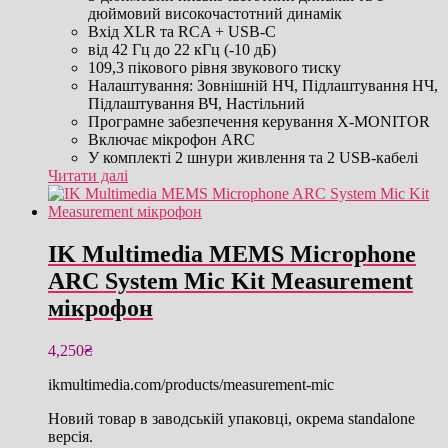
дюймовий високочастотний динамік
Вхід XLR та RCA + USB-C
від 42 Гц до 22 кГц (-10 дБ)
109,3 пікового рівня звукового тиску
Налаштування: Зовнішній НЧ, Підлаштування НЧ,
Підлаштування ВЧ, Настільний
Програмне забезпечення керування X-MONITOR
Включає мікрофон ARC
У комплекті 2 шнури живлення та 2 USB-кабелі
Читати далі
IK Multimedia MEMS Microphone
ARC System Mic Kit Measurement
мікрофон
4,250
₴
ikmultimedia.com/products/measurement-mic
Новий товар в заводській упаковці, окрема standalone
версія.