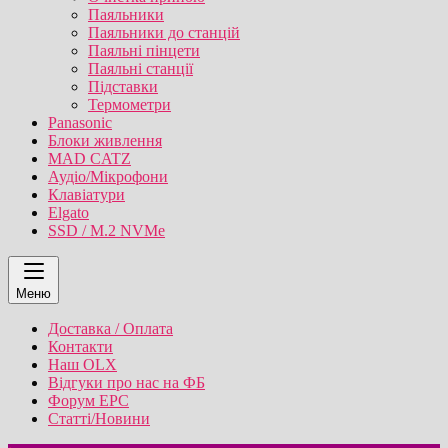
Паяльники
Паяльники до станцій
Паяльні пінцети
Паяльні станції
Підставки
Термометри
Panasonic
Блоки живлення
MAD CATZ
Аудіо/Мікрофони
Клавіатури
Elgato
SSD / M.2 NVMe
Меню
Доставка / Оплата
Контакти
Наш OLX
Відгуки про нас на ФБ
Форум EPC
Статті/Новини