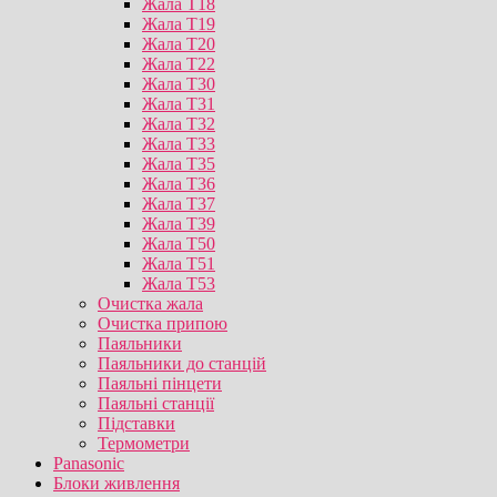
Жала T18
Жала T19
Жала T20
Жала T22
Жала T30
Жала T31
Жала T32
Жала T33
Жала T35
Жала T36
Жала T37
Жала T39
Жала T50
Жала T51
Жала T53
Очистка жала
Очистка припою
Паяльники
Паяльники до станцій
Паяльні пінцети
Паяльні станції
Підставки
Термометри
Panasonic
Блоки живлення