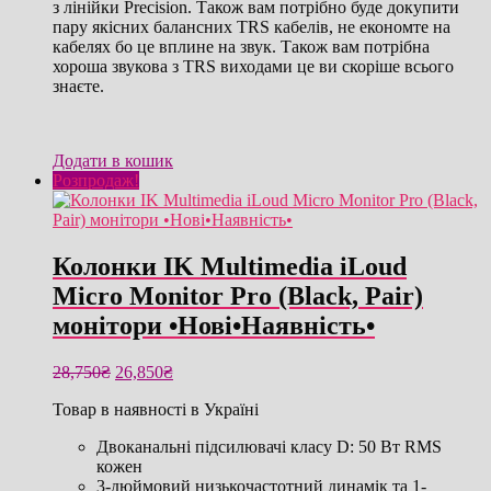
з лінійки Precision. Також вам потрібно буде докупити
пару якісних балансних TRS кабелів, не економте на
кабелях бо це вплине на звук. Також вам потрібна
хороша звукова з TRS виходами це ви скоріше всього
знаєте.
Додати в кошик
Розпродаж!
Колонки IK Multimedia iLoud
Micro Monitor Pro (Black, Pair)
монітори •Нові•Наявність•
Оригінальна
Поточна
28,750
₴
26,850
₴
ціна:
ціна:
Товар в наявності в Україні
28,750₴.
26,850₴.
Двоканальні підсилювачі класу D: 50 Вт RMS
кожен
3-дюймовий низькочастотний динамік та 1-