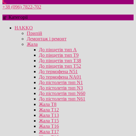
+38 (096) 7822-702
Категорії
HAKKO
Припій
Демонтаж і ремонт
Жала
До пінцетів тип А
До пінцетів тип T9
До пінцетів тип T38
До пінцетів тип T52
До термофена N51
До термофена NA01
До пістолетів тип N1
До пістолетів тип N3
До пістолетів тип N60
До пістолетів тип N61
Жала T8
Жала T12
Жала T13
Жала T15
Жала T16
Жала T17