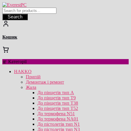
Перейти
до
вмісту
Search
Кошик
Категорії
HAKKO
Припій
Демонтаж і ремонт
Жала
До пінцетів тип А
До пінцетів тип T9
До пінцетів тип T38
До пінцетів тип T52
До термофена N51
До термофена NA01
До пістолетів тип N1
До пістолетів тип N3