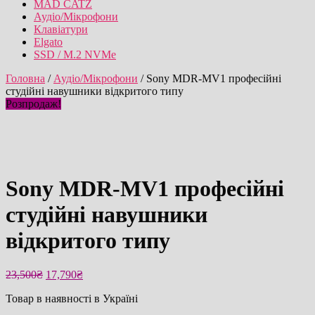
MAD CATZ
Аудіо/Мікрофони
Клавіатури
Elgato
SSD / M.2 NVMe
Головна
/
Аудіо/Мікрофони
/ Sony MDR-MV1 професійні
студійні навушники відкритого типу
Розпродаж!
Sony MDR-MV1 професійні
студійні навушники
відкритого типу
Оригінальна
Поточна
23,500
₴
17,790
₴
ціна:
ціна:
Товар в наявності в Україні
23,500₴.
17,790₴.