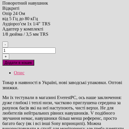
Поворотний навушник
Відкриті
Опір 24 Ом
від 5 Гц до 80 кГц
Аудіороз’єм 1x 1/4″ TRS
Адаптер у комплекті
1/8 дюйма / 3,5 мм TRS
-
Sony
MDR-
+
MV1
Додати в кошик
професійні
студійні
Опис
навушники
відкритого
Товар в наявності в Україні, нові заводські упаковки. Оптові
типу
знижки.
кількість
Ми їх тестували в магазині EverestPC, ось наше заключення:
дуже глибокі і теплі низи, частково приглушена середина за
рахунок басів які на неї наступоють, чисті верхи. Не для
любителів нейтральних рівних навушників. V подібного
звучання немає, навушники більш менш референс, просто
багато басу (як і всі інші Sony впринципі). Можна
використовувати в студії для моніторингу але треба памятати