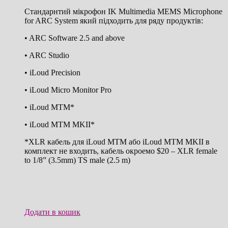
Стандарнтий мікрофон IK Multimedia MEMS Microphone
for ARC System який підходить для ряду продуктів:
• ARC Software 2.5 and above
• ARC Studio
• iLoud Precision
• iLoud Micro Monitor Pro
• iLoud MTM*
• iLoud MTM MKII*
*XLR кабель для iLoud MTM або iLoud MTM MKII в
комплект не входить, кабель окроемо $20 – XLR female
to 1/8” (3.5mm) TS male (2.5 m)
Додати в кошик