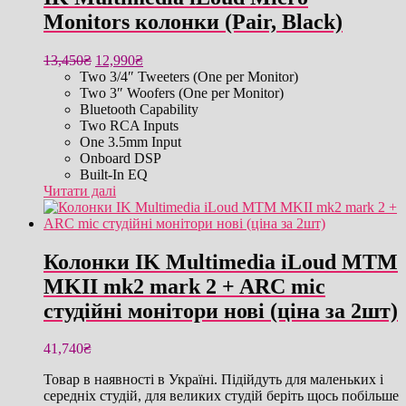
Monitors колонки (Pair, Black)
Оригінальна
Поточна
13,450
₴
12,990
₴
ціна:
ціна:
Two 3/4″ Tweeters (One per Monitor)
13,450₴.
12,990₴.
Two 3″ Woofers (One per Monitor)
Bluetooth Capability
Two RCA Inputs
One 3.5mm Input
Onboard DSP
Built-In EQ
Читати далі
Колонки IK Multimedia iLoud MTM
MKII mk2 mark 2 + ARC mic
студійні монітори нові (ціна за 2шт)
41,740
₴
Товар в наявності в Україні. Підійдуть для маленьких і
середніх студій, для великих студій беріть щось побільше