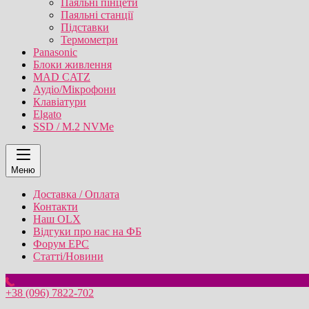
Паяльні пінцети
Паяльні станції
Підставки
Термометри
Panasonic
Блоки живлення
MAD CATZ
Аудіо/Мікрофони
Клавіатури
Elgato
SSD / M.2 NVMe
Меню
Доставка / Оплата
Контакти
Наш OLX
Відгуки про нас на ФБ
Форум EPC
Статті/Новини
+38 (096) 7822-702