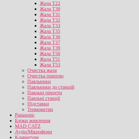
Жала T22
Жала T30
Жала T31
Жала T32
Жала T33
Жала T35
Жала T36
Жала T37
Жала T39
Жала T50
Жала T51
Жала T53
Очистка жала
Очистка припою
Паяльники
Паяльники до станцій
Паяльні пінцети
Паяльні станції
Підставки
Термометри
Panasonic
Блоки живлення
MAD CATZ
Аудіо/Мікрофони
Клавіатури