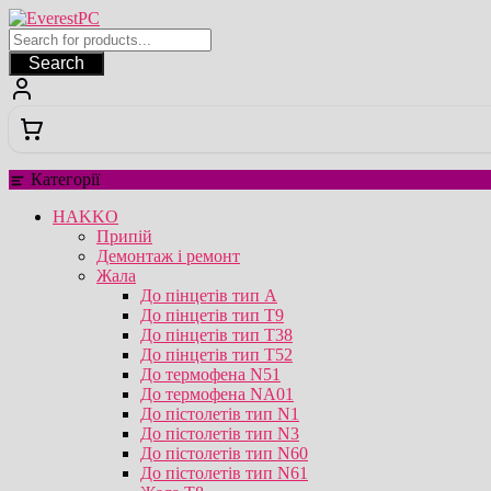
Перейти
до
вмісту
Search
Категорії
HAKKO
Припій
Демонтаж і ремонт
Жала
До пінцетів тип А
До пінцетів тип T9
До пінцетів тип T38
До пінцетів тип T52
До термофена N51
До термофена NA01
До пістолетів тип N1
До пістолетів тип N3
До пістолетів тип N60
До пістолетів тип N61