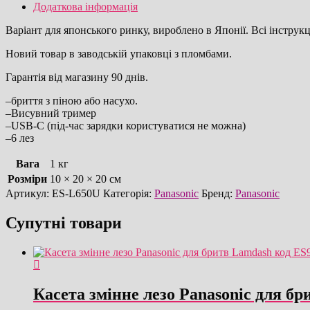
версія
Додаткова інформація
старих
ARC6
Варіант для японського ринку, вироблено в Японії. Всі інструкці
ES-
LS6A-
Новий товар в заводській упаковці з пломбами.
K
і
Гарантія від магазину 90 днів.
ES-
LS8A-
–бриття з піною або насухо.
K)
–Висувний тример
/
–USB-C (під-час зарядки користуватися не можна)
6
–6 лез
лез
електробритва
Вага
1 кг
імпорт
Розміри
10 × 20 × 20 см
з
Артикул:
ES-L650U
Категорія:
Panasonic
Бренд:
Panasonic
Японії,
зроблено
Супутні товари
в
Японії
кількість
Касета змінне лезо Panasonic для бр