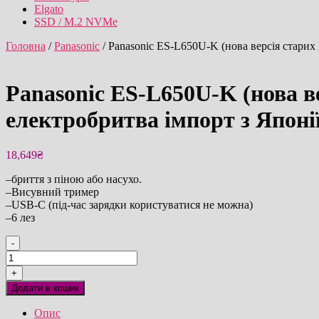
Elgato
SSD / M.2 NVMe
Головна
/
Panasonic
/ Panasonic ES-L650U-K (нова версія старих
Panasonic ES-L650U-K (нова в
електробритва імпорт з Японії
18,649
₴
–бриття з піною або насухо.
–Висувний тример
–USB-C (під-час зарядки користуватися не можна)
–6 лез
-
Panasonic
ES-
+
L650U-
Додати в кошик
K
(нова
Опис