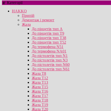
Категорії
HAKKO
Припій
Демонтаж і ремонт
Жала
До пінцетів тип А
До пінцетів тип T9
До пінцетів тип T38
До пінцетів тип T52
До термофена N51
До термофена NA01
До пістолетів тип N1
До пістолетів тип N3
До пістолетів тип N60
До пістолетів тип N61
Жала T8
Жала T12
Жала T13
Жала T15
Жала T16
Жала T17
Жала T18
Жала T19
Жала T20