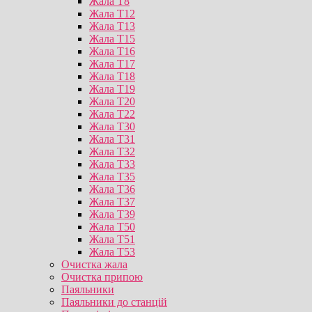
Жала T8
Жала T12
Жала T13
Жала T15
Жала T16
Жала T17
Жала T18
Жала T19
Жала T20
Жала T22
Жала T30
Жала T31
Жала T32
Жала T33
Жала T35
Жала T36
Жала T37
Жала T39
Жала T50
Жала T51
Жала T53
Очистка жала
Очистка припою
Паяльники
Паяльники до станцій