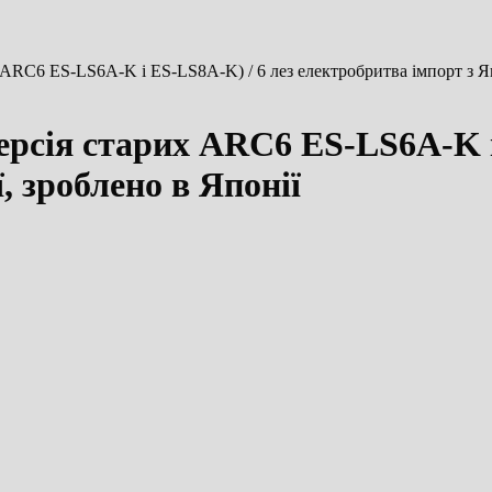
 ARC6 ES-LS6A-K і ES-LS8A-K) / 6 лез електробритва імпорт з Яп
ерсія старих ARC6 ES-LS6A-K і
, зроблено в Японії