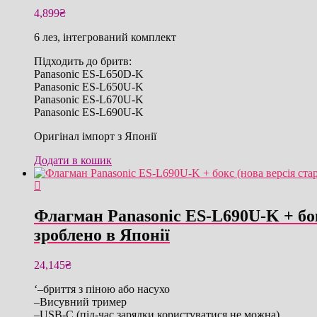
4,899
₴
6 лез, інтегрований комплект
Підходить до бритв:
Panasonic ES-L650D-K
Panasonic ES-L650U-K
Panasonic ES-L670U-K
Panasonic ES-L690U-K
Оригінал імпорт з Японії
Додати в кошик
Флагман Panasonic ES-L690U-K + бок
зроблено в Японії
24,145
₴
‘–бриття з піною або насухо
–Висувний тример
–USB-C (під-час зарядки користуватися не можна)