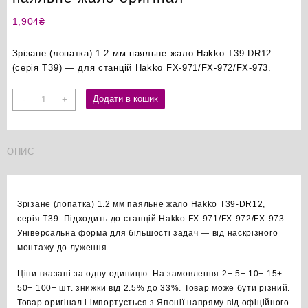
1,904
₴
Зрізане (лопатка) 1.2 мм паяльне жало Hakko T39-DR12
(серія T39) — для станцій Hakko FX-971/FX-972/FX-973.
Hakko
Додати в кошик
-
+
T39-
DR12
зрізане
ОПИС
1.2мм
паяльне
жало
оригінал
Зрізане (лопатка) 1.2 мм паяльне жало Hakko T39-DR12,
кількість
серія T39. Підходить до станцій Hakko FX-971/FX-972/FX-973.
Універсальна форма для більшості задач — від наскрізного
монтажу до луження.
Ціни вказані за одну одиницю. На замовлення 2+ 5+ 10+ 15+
50+ 100+ шт. знижки від 2.5% до 33%. Товар може бути різний.
Товар оригінал і імпортується з Японії напряму від офіційного