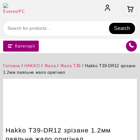
Перейти
до
вмісту
Search
Категорії
Головна
/
HAKKO
/
Жала
/
Жала T39
/ Hakko T39-DR12 зрізане
1.2мм паяльне жало оригінал
Hakko T39-DR12 зрізане 1.2мм
паяльне жало оригінал