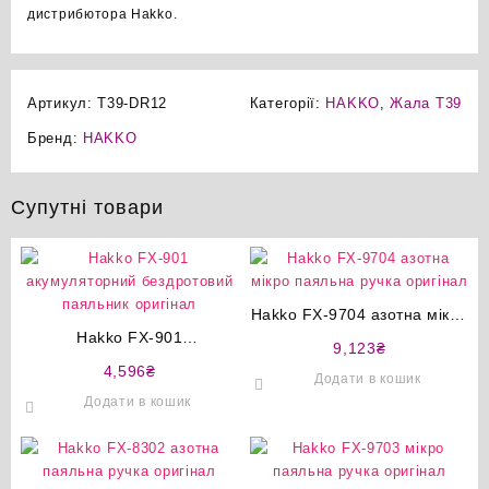
дистрибютора Hakko.
Артикул:
T39-DR12
Категорії:
HAKKO
,
Жала T39
Бренд:
HAKKO
Супутні товари
Hakko FX-9704 азотна мікро
Hakko FX-901
паяльна ручка оригінал
9,123
₴
акумуляторний бездротовий
4,596
₴
Додати в кошик
паяльник оригінал
Додати в кошик