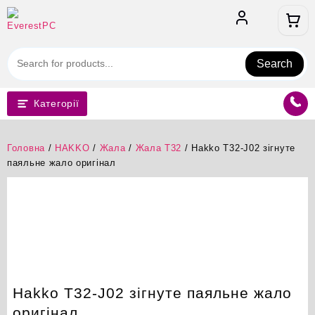
Перейти
до
вмісту
Search
Категорії
Головна
/
HAKKO
/
Жала
/
Жала T32
/ Hakko T32-J02 зігнуте
паяльне жало оригінал
Hakko T32-J02 зігнуте паяльне жало
оригінал