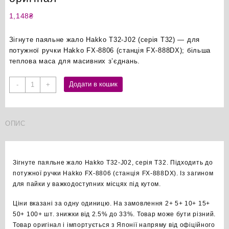
1,148
₴
Зігнуте паяльне жало Hakko T32-J02 (серія T32) — для
потужної ручки Hakko FX-8806 (станція FX-888DX); більша
теплова маса для масивних з’єднань.
Hakko
Додати в кошик
-
+
T32-
J02
зігнуте
ОПИС
паяльне
жало
оригінал
кількість
Зігнуте паяльне жало Hakko T32-J02, серія T32. Підходить до
потужної ручки Hakko FX-8806 (станція FX-888DX). Із загином
для пайки у важкодоступних місцях під кутом.
Ціни вказані за одну одиницю. На замовлення 2+ 5+ 10+ 15+
50+ 100+ шт. знижки від 2.5% до 33%. Товар може бути різний.
Товар оригінал і імпортується з Японії напряму від офіційного