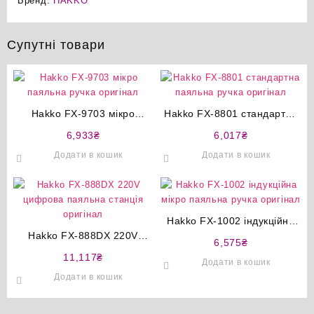
Бренд:
HAKKO
Супутні товари
Hakko FX-9703 мікро
Hakko FX-8801 стандартна
паяльна ручка оригінал
паяльна ручка оригінал
6,933
₴
6,017
₴
Додати в кошик
Додати в кошик
Hakko FX-1002 індукційна
Hakko FX-888DX 220V
мікро паяльна ручка
6,575
₴
цифрова паяльна станція
оригінал
11,117
₴
Додати в кошик
оригінал
Додати в кошик