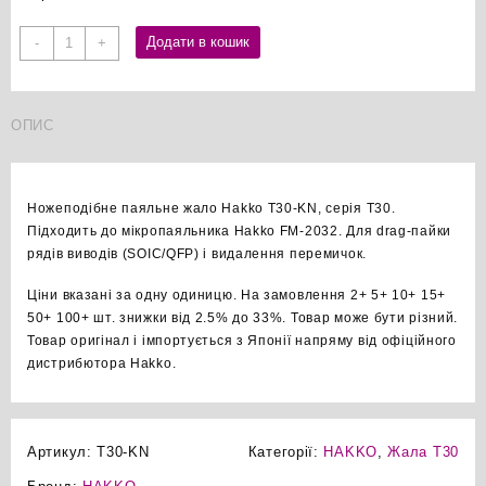
Hakko
Додати в кошик
-
+
T30-
KN
ножеподібне
ОПИС
паяльне
жало
оригінал
кількість
Ножеподібне паяльне жало Hakko T30-KN, серія T30.
Підходить до мікропаяльника Hakko FM-2032. Для drag-пайки
рядів виводів (SOIC/QFP) і видалення перемичок.
Ціни вказані за одну одиницю. На замовлення 2+ 5+ 10+ 15+
50+ 100+ шт. знижки від 2.5% до 33%. Товар може бути різний.
Товар оригінал і імпортується з Японії напряму від офіційного
дистрибютора Hakko.
Артикул:
T30-KN
Категорії:
HAKKO
,
Жала T30