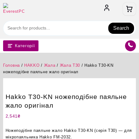
Перейти
до
вмісту
Search
Категорії
Головна
/
HAKKO
/
Жала
/
Жала T30
/ Hakko T30-KN
ножеподібне паяльне жало оригінал
Hakko T30-KN ножеподібне паяльне
жало оригінал
2,541
₴
Ножеподібне паяльне жало Hakko T30-KN (серія T30) — для
мікропаяльника Hakko FM-2032.