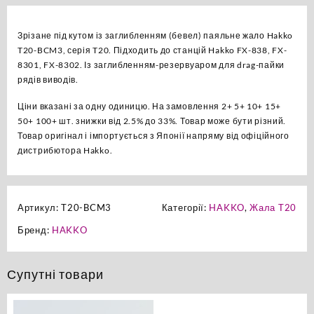
оригінал
кількість
Зрізане під кутом із заглибленням (бевел) паяльне жало Hakko
T20-BCM3, серія T20. Підходить до станцій Hakko FX-838, FX-
8301, FX-8302. Із заглибленням-резервуаром для drag-пайки
рядів виводів.
Ціни вказані за одну одиницю. На замовлення 2+ 5+ 10+ 15+
50+ 100+ шт. знижки від 2.5% до 33%. Товар може бути різний.
Товар оригінал і імпортується з Японії напряму від офіційного
дистрибютора Hakko.
Артикул:
T20-BCM3
Категорії:
HAKKO
,
Жала T20
Бренд:
HAKKO
Супутні товари