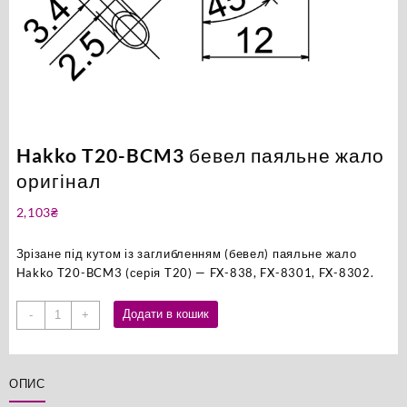
Hakko T20-BCM3 бевел паяльне жало
оригінал
2,103
₴
Зрізане під кутом із заглибленням (бевел) паяльне жало
Hakko T20-BCM3 (серія T20) — FX-838, FX-8301, FX-8302.
Hakko
Додати в кошик
-
+
T20-
BCM3
бевел
ОПИС
паяльне
жало