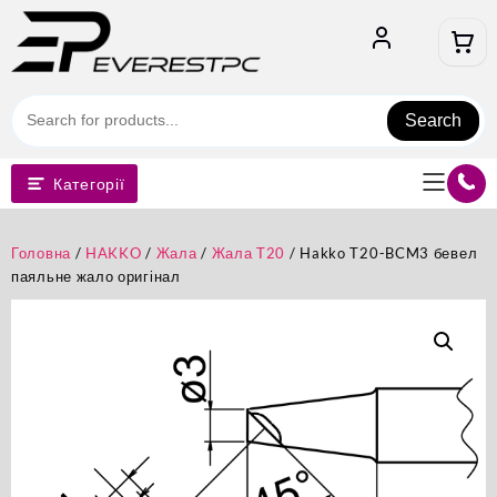
Перейти
до
вмісту
Search
Категорії
Головна
/
HAKKO
/
Жала
/
Жала T20
/ Hakko T20-BCM3 бевел
паяльне жало оригінал