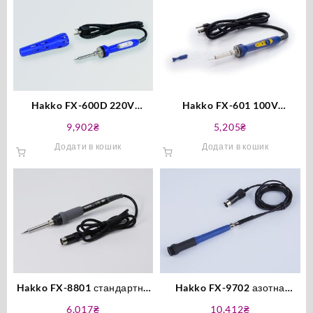
Hakko FX-600D 220V
Hakko FX-601 100V
цифровий паяльник
паяльник підвищеної
9,902
₴
5,205
₴
оригінал
потужності оригінал
Додати в кошик
Додати в кошик
Hakko FX-8801 стандартна
Hakko FX-9702 азотна
паяльна ручка оригінал
паяльна ручка оригінал
6,017
₴
10,412
₴