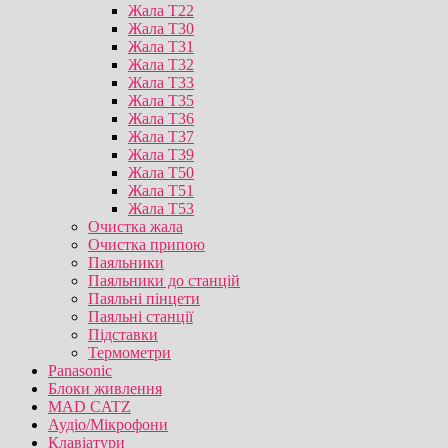
Жала T22
Жала T30
Жала T31
Жала T32
Жала T33
Жала T35
Жала T36
Жала T37
Жала T39
Жала T50
Жала T51
Жала T53
Очистка жала
Очистка припою
Паяльники
Паяльники до станцій
Паяльні пінцети
Паяльні станції
Підставки
Термометри
Panasonic
Блоки живлення
MAD CATZ
Аудіо/Мікрофони
Клавіатури