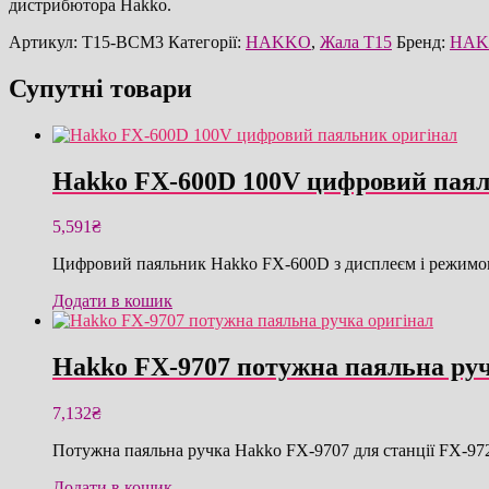
дистрибютора Hakko.
Артикул:
T15-BCM3
Категорії:
HAKKO
,
Жала T15
Бренд:
HAK
Супутні товари
Hakko FX-600D 100V цифровий паял
5,591
₴
Цифровий паяльник Hakko FX-600D з дисплеєм і режимом 
Додати в кошик
Hakko FX-9707 потужна паяльна руч
7,132
₴
Потужна паяльна ручка Hakko FX-9707 для станції FX-972
Додати в кошик