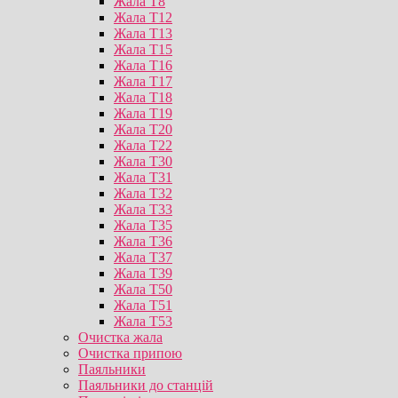
Жала T8
Жала T12
Жала T13
Жала T15
Жала T16
Жала T17
Жала T18
Жала T19
Жала T20
Жала T22
Жала T30
Жала T31
Жала T32
Жала T33
Жала T35
Жала T36
Жала T37
Жала T39
Жала T50
Жала T51
Жала T53
Очистка жала
Очистка припою
Паяльники
Паяльники до станцій