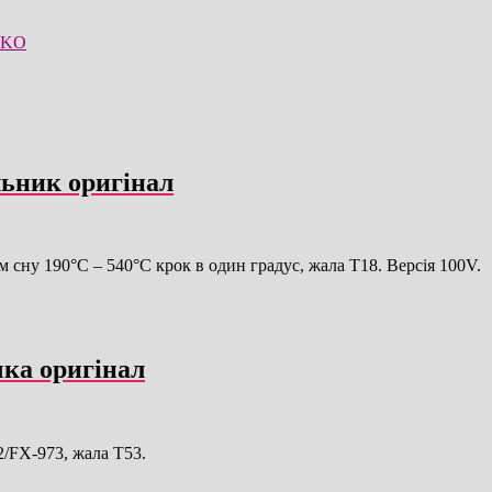
KO
ьник оригінал
сну 190°C – 540°C крок в один градус, жала T18. Версія 100V.
ка оригінал
/FX-973, жала T53.