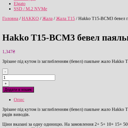
Elgato
SSD / M.2 NVMe
Головна
/
HAKKO
/
Жала
/
Жала T15
/ Hakko T15-BCM3 бевел п
Hakko T15-BCM3 бевел паяльн
1,347
₴
Зрізане під кутом із заглибленням (бевел) паяльне жало Hakko
-
Hakko
T15-
+
BCM3
Додати в кошик
бевел
паяльне
Опис
жало
оригінал
Зрізане під кутом із заглибленням (бевел) паяльне жало Hakko 
кількість
рядів виводів.
Ціни вказані за одну одиницю. На замовлення 2+ 5+ 10+ 15+ 50+