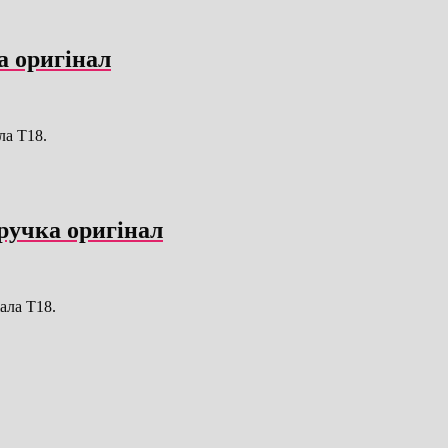
а оригінал
ла T18.
ручка оригінал
ала T18.