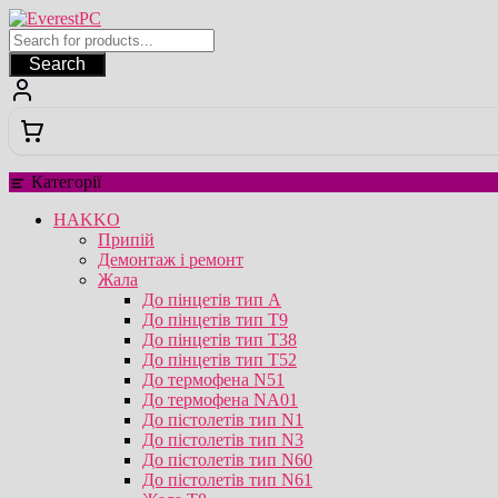
Перейти
до
вмісту
Search
Категорії
HAKKO
Припій
Демонтаж і ремонт
Жала
До пінцетів тип А
До пінцетів тип T9
До пінцетів тип T38
До пінцетів тип T52
До термофена N51
До термофена NA01
До пістолетів тип N1
До пістолетів тип N3
До пістолетів тип N60
До пістолетів тип N61