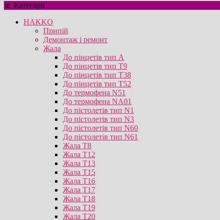
Категорії
HAKKO
Припій
Демонтаж і ремонт
Жала
До пінцетів тип А
До пінцетів тип T9
До пінцетів тип T38
До пінцетів тип T52
До термофена N51
До термофена NA01
До пістолетів тип N1
До пістолетів тип N3
До пістолетів тип N60
До пістолетів тип N61
Жала T8
Жала T12
Жала T13
Жала T15
Жала T16
Жала T17
Жала T18
Жала T19
Жала T20