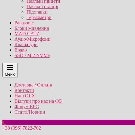
Паяльні пінцети
Паяльні станції
Підставки
Термометри
Panasonic
Блоки живлення
MAD CATZ
Аудіо/Мікрофони
Клавіатури
Elgato
SSD / M.2 NVMe
Меню
Доставка / Оплата
Контакти
Наш OLX
Відгуки про нас на ФБ
Форум EPC
Статті/Новини
+38 (096) 7822-702