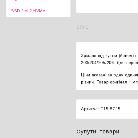
SSD / M.2 NVMe
ОПИС
Зрізане під кутом (бевел) 
203/204/205/206. Для пере
Ціни вказані за одну один
різний. Товар оригінал і і
Артикул:
T15-BC15
Супутні товари