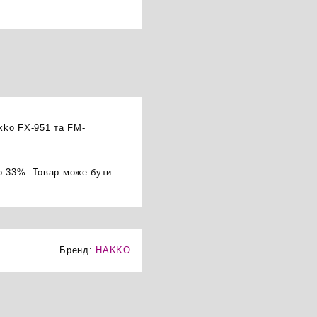
kko FX-951 та FM-
о 33%. Товар може бути
Бренд:
HAKKO