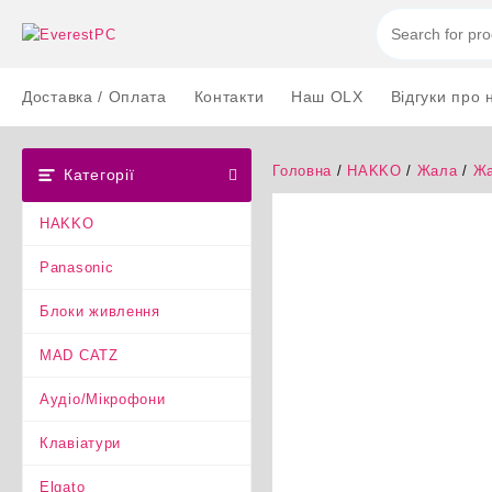
Перейти
до
вмісту
Доставка / Оплата
Контакти
Наш OLX
Відгуки про 
Головна
/
HAKKO
/
Жала
/
Жа
Категорії
HAKKO
Panasonic
Блоки живлення
MAD CATZ
Аудіо/Мікрофони
Клавіатури
Elgato