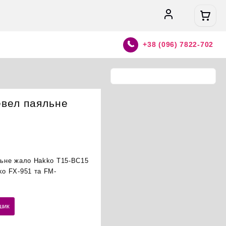
+38 (096) 7822-702
евел паяльне
яльне жало Hakko T15-BC15
ko FX-951 та FM-
шик