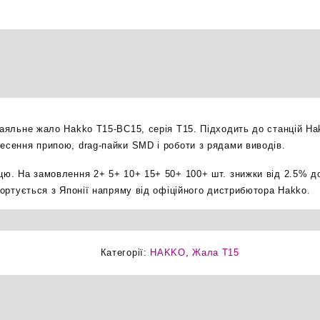
бевел
паяльне
жало
оригінал
кількість
паяльне жало Hakko T15-BC15, серія T15. Підходить до станцій Ha
несення припою, drag-пайки SMD і роботи з рядами виводів.
ицю. На замовлення 2+ 5+ 10+ 15+ 50+ 100+ шт. знижки від 2.5% д
мпортується з Японії напряму від офіційного дистрибютора Hakko.
Категорії:
HAKKO
,
Жала T15