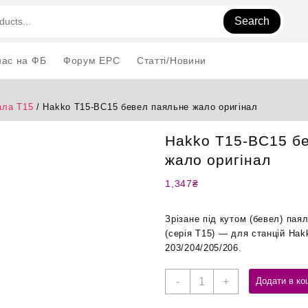
Search
нас на ФБ
Форум EPC
Статті/Новини
ла T15
/ Hakko T15-BC15 бевел паяльне жало оригінал
Hakko T15-BC15 б
жало оригінал
1,347
₴
Зрізане під кутом (бевел) па
(серія T15) — для станцій Hak
203/204/205/206.
Hakko
-
+
Додати в ко
T15-
BC15