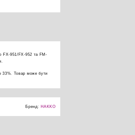
o FX-951/FX-952 та FM-
я.
о 33%. Товар може бути
Бренд:
HAKKO