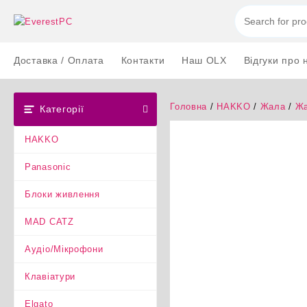
Перейти
до
вмісту
Доставка / Оплата
Контакти
Наш OLX
Відгуки про 
Головна
/
HAKKO
/
Жала
/
Жа
Категорії
HAKKO
Panasonic
Блоки живлення
MAD CATZ
Аудіо/Мікрофони
Клавіатури
Elgato