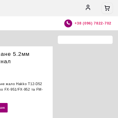
+38 (096) 7822-702
зане 5.2мм
інал
льне жало Hakko T12-D52
ko FX-951/FX-952 та FM-
шик