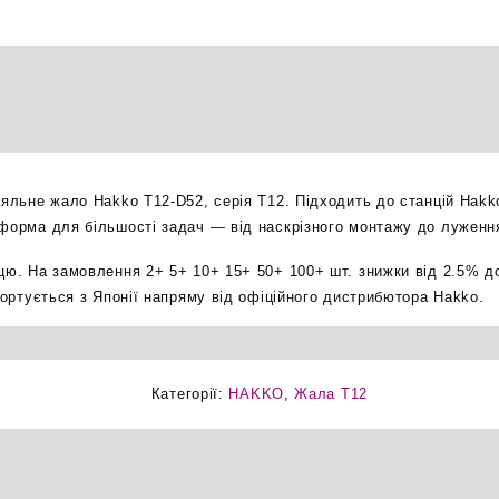
зрізане
5.2мм
паяльне
жало
оригінал
кількість
аяльне жало Hakko T12-D52, серія T12. Підходить до станцій Hakk
 форма для більшості задач — від наскрізного монтажу до луженн
ицю. На замовлення 2+ 5+ 10+ 15+ 50+ 100+ шт. знижки від 2.5% д
мпортується з Японії напряму від офіційного дистрибютора Hakko.
Категорії:
HAKKO
,
Жала T12