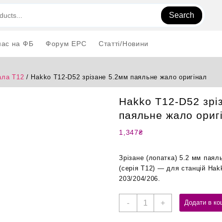
Search
нас на ФБ
Форум EPC
Статті/Новини
ла T12
/ Hakko T12-D52 зрізане 5.2мм паяльне жало оригінал
Hakko T12-D52 зрі
паяльне жало ориг
1,347
₴
Зрізане (лопатка) 5.2 мм пая
(серія T12) — для станцій Hak
203/204/206.
Hakko
-
+
Додати в ко
T12-
D52