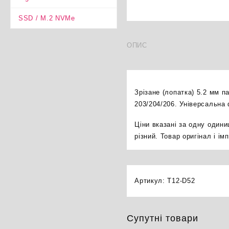
SSD / M.2 NVMe
ОПИС
Зрізане (лопатка) 5.2 мм п
203/204/206. Універсальна
Ціни вказані за одну один
різний. Товар оригінал і і
Артикул:
T12-D52
Супутні товари