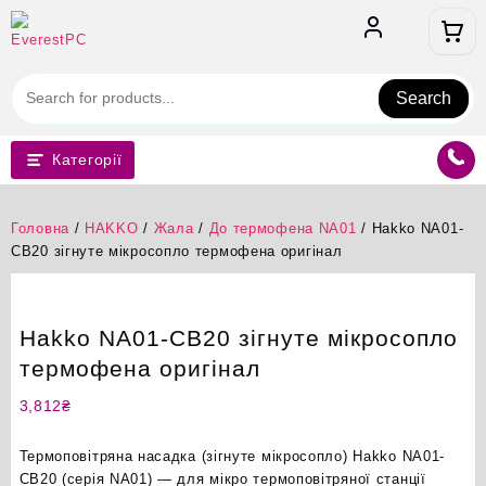
Перейти
до
вмісту
Search
Категорії
Головна
/
HAKKO
/
Жала
/
До термофена NA01
/ Hakko NA01-
CB20 зігнуте мікросопло термофена оригінал
Hakko NA01-CB20 зігнуте мікросопло
термофена оригінал
3,812
₴
Термоповітряна насадка (зігнуте мікросопло) Hakko NA01-
CB20 (серія NA01) — для мікро термоповітряної станції