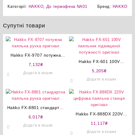
Категорії:
HAKKO
,
До термофена NA01
Бренд:
HAKKO
Супутні товари
Hakko FX-9707 потужна
паяльна ручка оригінал
Hakko FX-601 100V
7,132
₴
паяльник підвищеної
5,205
₴
Додати в кошик
потужності оригінал
Додати в кошик
Hakko FX-8801 стандартна
паяльна ручка оригінал
Hakko FX-888DX 220V
6,017
₴
цифрова паяльна станція
11,117
₴
Додати в кошик
оригінал
Додати в кошик