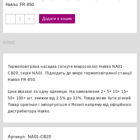
Hakko FR-850.
Hakko
Додати в кошик
-
+
NA01-
CB20
зігнуте
ОПИС
мікросопло
термофена
оригінал
кількість
Термоповітряна насадка (зігнуте мікросопло) Hakko NA01-
CB20, серія NA01. Підходить до мікро термоповітряної станції
Hakko FR-850.
Ціни вказані за одну одиницю. На замовлення 2+ 5+ 10+ 15+
50+ 100+ шт. знижки від 2.5% до 33%. Товар може бути різний.
Товар оригінал і імпортується з Японії напряму від офіційного
дистрибютора Hakko.
Артикул:
NA01-CB20