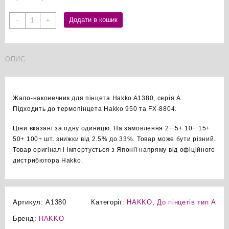
Hakko
Додати в кошик
-
+
A1380
жало
до
ОПИС
пінцета
оригінал
кількість
Жало-наконечник для пінцета Hakko A1380, серія A.
Підходить до термопінцета Hakko 950 та FX-8804.
Ціни вказані за одну одиницю. На замовлення 2+ 5+ 10+ 15+
50+ 100+ шт. знижки від 2.5% до 33%. Товар може бути різний.
Товар оригінал і імпортується з Японії напряму від офіційного
дистрибютора Hakko.
Артикул:
A1380
Категорії:
HAKKO
,
До пінцетів тип А
Бренд:
HAKKO