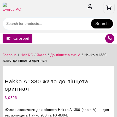
Перейти
до
вмісту
Search
Категорії
Головна
/
HAKKO
/
Жала
/
До пінцетів тип А
/ Hakko A1380
жало до пінцета оригінал
Hakko A1380 жало до пінцета
оригінал
3,059
₴
Жало-наконечник для пінцета Hakko A1380 (серія A) — для
термопінцета Hakko 950 та FX-8804.