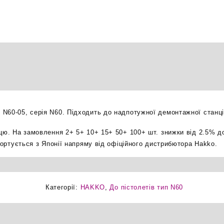
05
демонтажна
насадка
оригінал
кількість
N60-05, серія N60. Підходить до надпотужної демонтажної станці
ицю. На замовлення 2+ 5+ 10+ 15+ 50+ 100+ шт. знижки від 2.5% д
мпортується з Японії напряму від офіційного дистрибютора Hakko.
Категорії:
HAKKO
,
До пістолетів тип N60