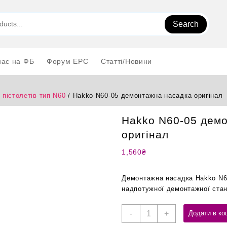
Search
нас на ФБ
Форум EPC
Статті/Новини
 пістолетів тип N60
/ Hakko N60-05 демонтажна насадка оригінал
Hakko N60-05 дем
оригінал
1,560
₴
Демонтажна насадка Hakko N60
надпотужної демонтажної стан
Hakko
-
+
Додати в ко
N60-