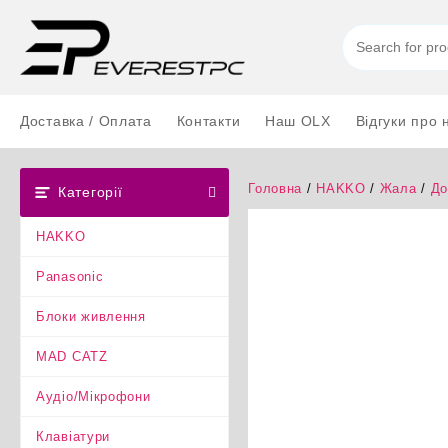
Перейти
до
вмісту
Доставка / Оплата
Контакти
Наш OLX
Відгуки про 
Головна
/
HAKKO
/
Жала
/
До
Категорії
HAKKO
Panasonic
Блоки живлення
MAD CATZ
Аудіо/Мікрофони
Клавіатури