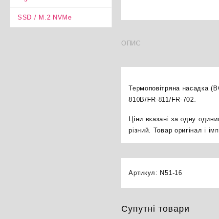
SSD / M.2 NVMe
ОПИС
Термоповітряна насадка (B
810B/FR-811/FR-702.
Ціни вказані за одну один
різний. Товар оригінал і і
Артикул:
N51-16
Супутні товари