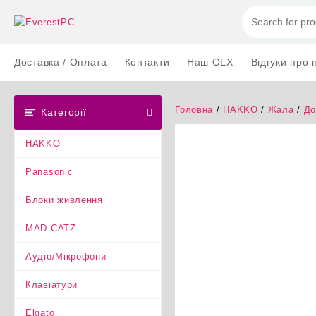
Перейти
до
вмісту
Доставка / Оплата
Контакти
Наш OLX
Відгуки про 
Головна
/
HAKKO
/
Жала
/
До
Категорії
HAKKO
Panasonic
Блоки живлення
MAD CATZ
Аудіо/Мікрофони
Клавіатури
Elgato