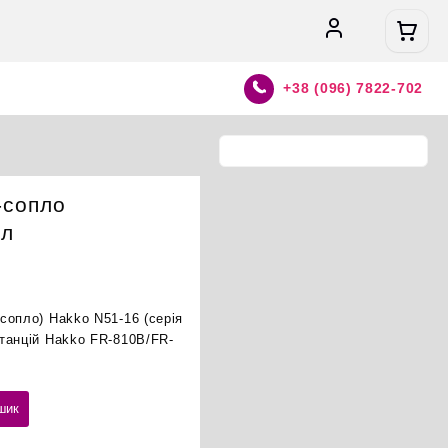
+38 (096) 7822-702
-сопло
ал
сопло) Hakko N51-16 (серія
танцій Hakko FR-810B/FR-
шик