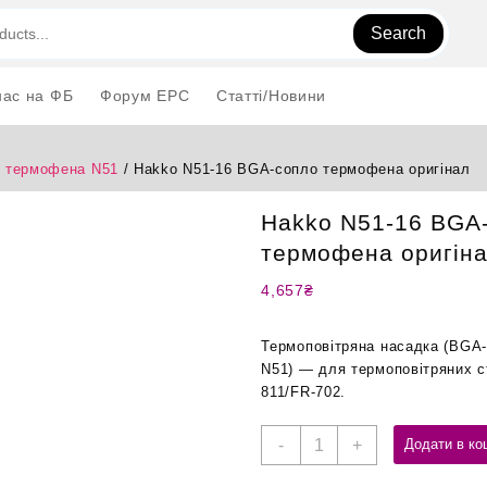
Search
нас на ФБ
Форум EPC
Статті/Новини
 термофена N51
/ Hakko N51-16 BGA-сопло термофена оригінал
Hakko N51-16 BGA
термофена оригін
4,657
₴
Термоповітряна насадка (BGA-
N51) — для термоповітряних с
811/FR-702.
Hakko
-
+
Додати в ко
N51-
16