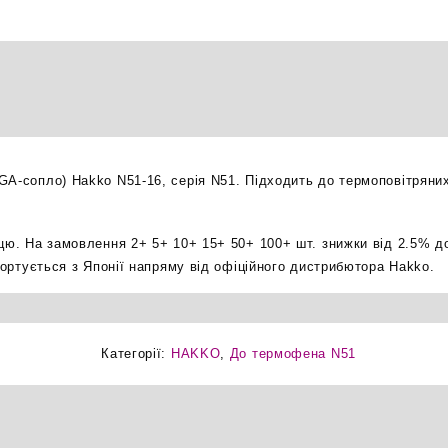
BGA-
сопло
термофена
оригінал
кількість
GA-сопло) Hakko N51-16, серія N51. Підходить до термоповітряних
ицю. На замовлення 2+ 5+ 10+ 15+ 50+ 100+ шт. знижки від 2.5% д
мпортується з Японії напряму від офіційного дистрибютора Hakko.
Категорії:
HAKKO
,
До термофена N51