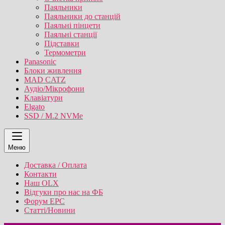
Паяльники
Паяльники до станцій
Паяльні пінцети
Паяльні станції
Підставки
Термометри
Panasonic
Блоки живлення
MAD CATZ
Аудіо/Мікрофони
Клавіатури
Elgato
SSD / M.2 NVMe
Меню
Доставка / Оплата
Контакти
Наш OLX
Відгуки про нас на ФБ
Форум EPC
Статті/Новини