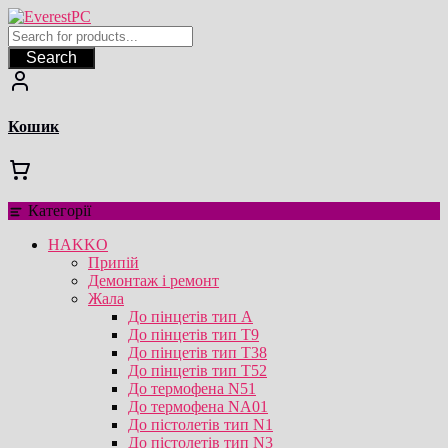
Перейти
до
вмісту
Search
Кошик
Категорії
HAKKO
Припій
Демонтаж і ремонт
Жала
До пінцетів тип А
До пінцетів тип T9
До пінцетів тип T38
До пінцетів тип T52
До термофена N51
До термофена NA01
До пістолетів тип N1
До пістолетів тип N3