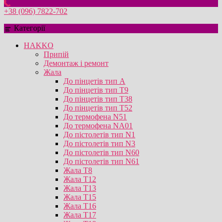
+38 (096) 7822-702
Категорії
HAKKO
Припій
Демонтаж і ремонт
Жала
До пінцетів тип А
До пінцетів тип T9
До пінцетів тип T38
До пінцетів тип T52
До термофена N51
До термофена NA01
До пістолетів тип N1
До пістолетів тип N3
До пістолетів тип N60
До пістолетів тип N61
Жала T8
Жала T12
Жала T13
Жала T15
Жала T16
Жала T17