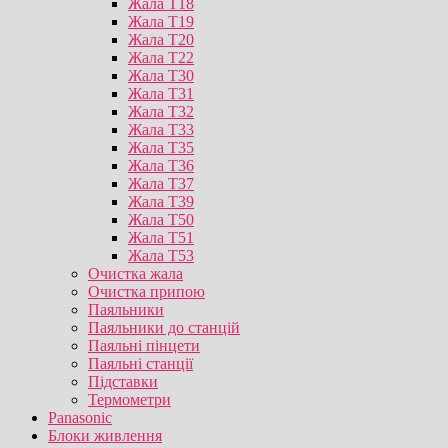
Жала T18
Жала T19
Жала T20
Жала T22
Жала T30
Жала T31
Жала T32
Жала T33
Жала T35
Жала T36
Жала T37
Жала T39
Жала T50
Жала T51
Жала T53
Очистка жала
Очистка припою
Паяльники
Паяльники до станцій
Паяльні пінцети
Паяльні станції
Підставки
Термометри
Panasonic
Блоки живлення