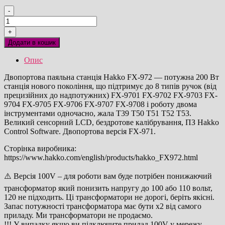
-
Hakko
FX-
+
972
Додати в кошик
100V
двопортова
Опис
200Вт
паяльна
Двопортова паяльна станція Hakko FX-972 — потужна 200 Вт
станція
станція нового покоління, що підтримує до 8 типів ручок (від
оригінал
прецизійних до надпотужних) FX-9701 FX-9702 FX-9703 FX-
кількість
9704 FX-9705 FX-9706 FX-9707 FX-9708 і роботу двома
інструментами одночасно, жала T39 T50 T51 T52 T53.
Великий сенсорний LCD, бездротове калібрування, ПЗ Hakko
Control Software. Двопортова версія FX-971.
Сторінка виробника:
https://www.hakko.com/english/products/hakko_FX972.html
⚠️ Версія 100V – для роботи вам буде потрібен понижаючий
трансформатор який понизить напругу до 100 або 110 вольт,
120 не підходить. Ці трансформатори не дорогі, беріть якісні.
Запас потужності трансформатора має бути х2 від самого
приладу. Ми трансформатори не продаємо.
!!! У випадку якщо ви підключите прилад 100V у мережу