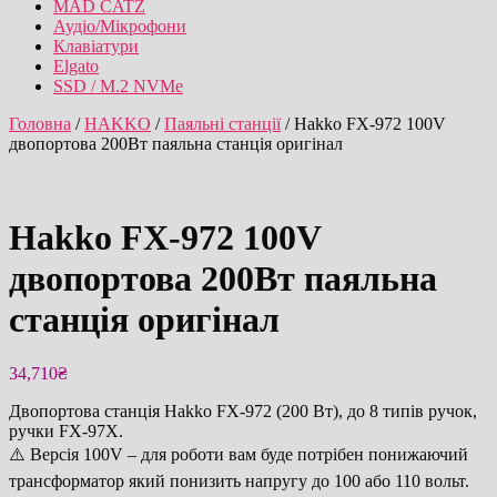
MAD CATZ
Аудіо/Мікрофони
Клавіатури
Elgato
SSD / M.2 NVMe
Головна
/
HAKKO
/
Паяльні станції
/ Hakko FX-972 100V
двопортова 200Вт паяльна станція оригінал
Hakko FX-972 100V
двопортова 200Вт паяльна
станція оригінал
34,710
₴
Двопортова станція Hakko FX-972 (200 Вт), до 8 типів ручок,
ручки FX-97X.
⚠️ Версія 100V – для роботи вам буде потрібен понижаючий
трансформатор який понизить напругу до 100 або 110 вольт.