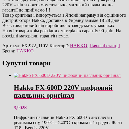
220V – він згорить моментально, ми такий паяльник по
гарантії не приймемо !!!
Товар оригінал і імпортується з Японії напряму від офіційного
дистрибютора Hakko, доставка в Україну займає 18-28 днів.
Весь товар новий від виробника в заводських упаковках.
На всі товари крім розхідних матеріалів гарантія 90 днів. На
розхідні матеріали гарантії немає.
Артикул:
FX-972_110V
Категорії:
HAKKO
,
Паяльні станції
Бренд:
HAKKO
Супутні товари
Hakko FX-600D 220V цифровий
паяльник оригінал
9,902
₴
Цифровий паяльник Hakko FX-600D з дисплеєм і
режимом сну, 190°C – 540°C з кроком в 1 градус. Жала
T18.. Версія 220V.