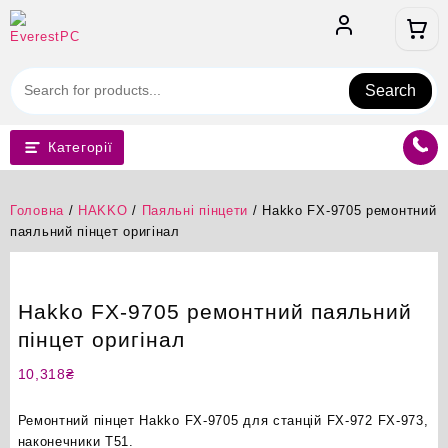
Перейти
до
вмісту
Search
Категорії
Головна
/
HAKKO
/
Паяльні пінцети
/ Hakko FX-9705 ремонтний
паяльний пінцет оригінал
Hakko FX-9705 ремонтний паяльний
пінцет оригінал
10,318
₴
Ремонтний пінцет Hakko FX-9705 для станцій FX-972 FX-973,
наконечники T51.