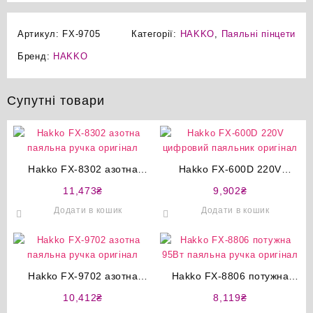
Артикул:
FX-9705
Категорії:
HAKKO
,
Паяльні пінцети
Бренд:
HAKKO
Супутні товари
Hakko FX-8302 азотна
Hakko FX-600D 220V
паяльна ручка оригінал
цифровий паяльник
11,473
₴
9,902
₴
оригінал
Додати в кошик
Додати в кошик
Hakko FX-9702 азотна
Hakko FX-8806 потужна
паяльна ручка оригінал
95Вт паяльна ручка
10,412
₴
8,119
₴
оригінал