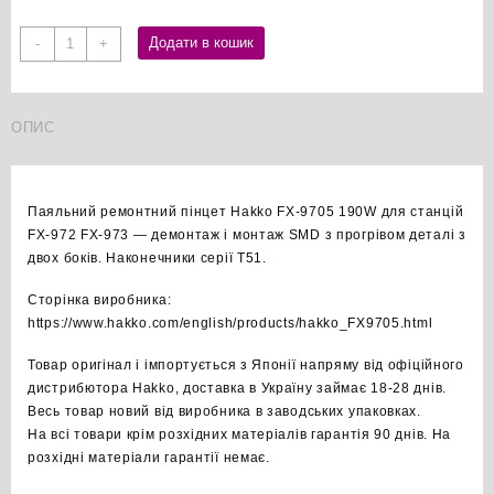
Hakko
Додати в кошик
-
+
FX-
9705
ремонтний
ОПИС
паяльний
пінцет
оригінал
кількість
Паяльний ремонтний пінцет Hakko FX-9705 190W для станцій
FX-972 FX-973 — демонтаж і монтаж SMD з прогрівом деталі з
двох боків. Наконечники серії T51.
Сторінка виробника:
https://www.hakko.com/english/products/hakko_FX9705.html
Товар оригінал і імпортується з Японії напряму від офіційного
дистрибютора Hakko, доставка в Україну займає 18-28 днів.
Весь товар новий від виробника в заводських упаковках.
На всі товари крім розхідних матеріалів гарантія 90 днів. На
розхідні матеріали гарантії немає.