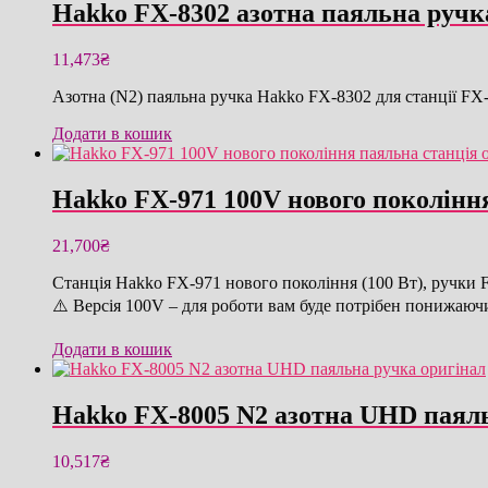
Hakko FX-8302 азотна паяльна ручк
11,473
₴
Азотна (N2) паяльна ручка Hakko FX-8302 для станції FX
Додати в кошик
Hakko FX-971 100V нового поколінн
21,700
₴
Станція Hakko FX-971 нового покоління (100 Вт), ручки 
⚠️ Версія 100V – для роботи вам буде потрібен понижаюч
Додати в кошик
Hakko FX-8005 N2 азотна UHD паяль
10,517
₴