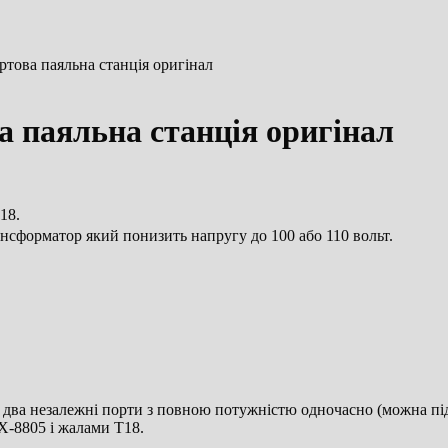
това паяльна станція оригінал
а паяльна станція оригінал
18.
нсформатор який понизить напругу до 100 або 110 вольт.
два незалежні порти з повною потужністю одночасно (можна під
X-8805 і жалами T18.