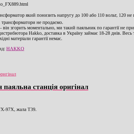
kko_FX889.html
сформатор який понизить напругу до 100 або 110 вольт, 120 не пі
и трансформатори не продаємо.
 він згорить моментально, ми такий паяльник по гарантії не при
 дистрибютора Hakko, доставка в Україну займає 18-28 днів. Весь
хідні матеріали гарантії немає.
нд:
HAKKO
я паяльна станція оригінал
FX-97X, жала T39.