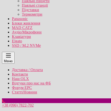
Паяльні пінцети
Паяльні станції
Підставки
Термометри
Panasonic
Блоки живлення
MAD CATZ
Аудіо/Мікрофони
Клавіатури
Elgato
SSD / M.2 NVMe
Меню
Доставка / Оплата
Контакти
Наш OLX
Відгуки про нас на ФБ
Форум EPC
Статті/Новини
+38 (096) 7822-702