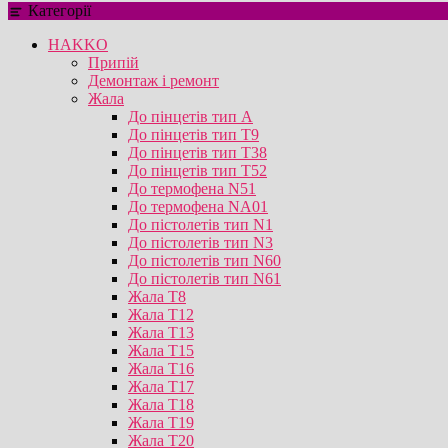
Категорії
HAKKO
Припій
Демонтаж і ремонт
Жала
До пінцетів тип А
До пінцетів тип T9
До пінцетів тип T38
До пінцетів тип T52
До термофена N51
До термофена NA01
До пістолетів тип N1
До пістолетів тип N3
До пістолетів тип N60
До пістолетів тип N61
Жала T8
Жала T12
Жала T13
Жала T15
Жала T16
Жала T17
Жала T18
Жала T19
Жала T20