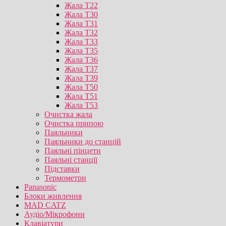
Жала T22
Жала T30
Жала T31
Жала T32
Жала T33
Жала T35
Жала T36
Жала T37
Жала T39
Жала T50
Жала T51
Жала T53
Очистка жала
Очистка припою
Паяльники
Паяльники до станцій
Паяльні пінцети
Паяльні станції
Підставки
Термометри
Panasonic
Блоки живлення
MAD CATZ
Аудіо/Мікрофони
Клавіатури