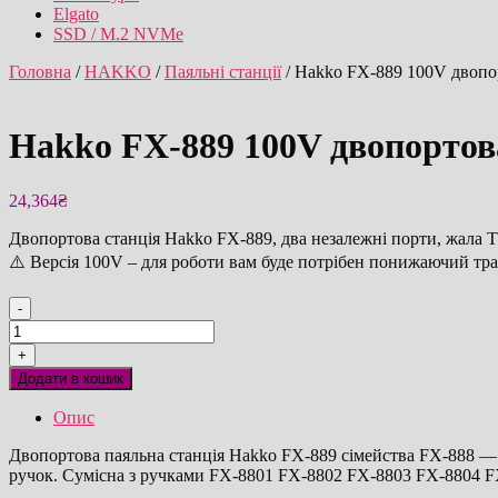
Elgato
SSD / M.2 NVMe
Головна
/
HAKKO
/
Паяльні станції
/ Hakko FX-889 100V двопор
Hakko FX-889 100V двопортов
24,364
₴
Двопортова станція Hakko FX-889, два незалежні порти, жала T
⚠️ Версія 100V – для роботи вам буде потрібен понижаючий тра
-
Hakko
FX-
+
889
Додати в кошик
100V
двопортова
Опис
паяльна
станція
Двопортова паяльна станція Hakko FX-889 сімейства FX-888 — 
оригінал
ручок. Сумісна з ручками FX-8801 FX-8802 FX-8803 FX-8804 F
кількість