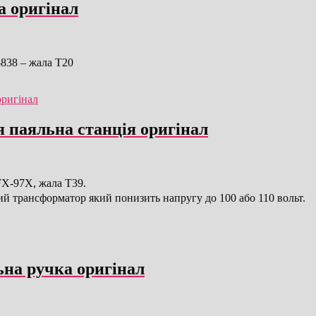
а оригінал
-838 – жала T20
я паяльна станція оригінал
FX-97X, жала T39.
ий трансформатор який понизить напругу до 100 або 110 вольт.
на ручка оригінал