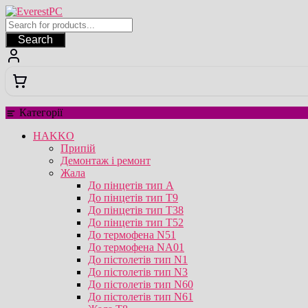
Перейти
до
вмісту
Search
Категорії
HAKKO
Припій
Демонтаж і ремонт
Жала
До пінцетів тип А
До пінцетів тип T9
До пінцетів тип T38
До пінцетів тип T52
До термофена N51
До термофена NA01
До пістолетів тип N1
До пістолетів тип N3
До пістолетів тип N60
До пістолетів тип N61