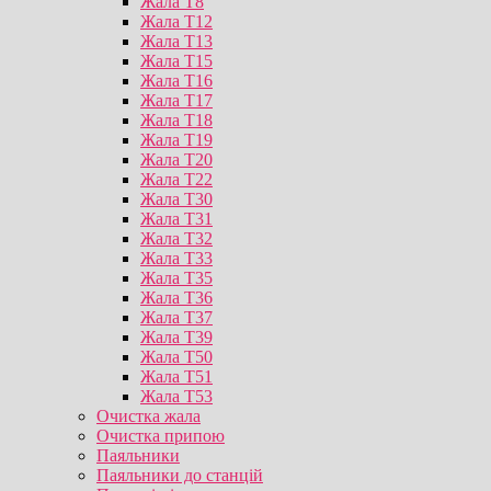
Жала T8
Жала T12
Жала T13
Жала T15
Жала T16
Жала T17
Жала T18
Жала T19
Жала T20
Жала T22
Жала T30
Жала T31
Жала T32
Жала T33
Жала T35
Жала T36
Жала T37
Жала T39
Жала T50
Жала T51
Жала T53
Очистка жала
Очистка припою
Паяльники
Паяльники до станцій