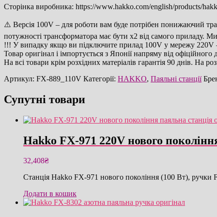
Сторінка виробника: https://www.hakko.com/english/products/ha
⚠️ Версія 100V – для роботи вам буде потрібен понижаючий тран
потужності трансформатора має бути х2 від самого приладу. М
!!! У випадку якщо ви підключите прилад 100V у мережу 220V –
Товар оригінал і імпортується з Японії напряму від офіційного
На всі товари крім розхідних матеріалів гарантія 90 днів. На роз
Артикул:
FX-889_110V
Категорії:
HAKKO
,
Паяльні станції
Бре
Супутні товари
Hakko FX-971 220V нового поколінн
32,408
₴
Станція Hakko FX-971 нового покоління (100 Вт), ручки 
Додати в кошик