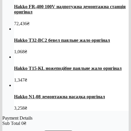
Hakko FR-400 100V надпотужна демонтажна станція
оригінал
72,436
₴
Hakko T32-BC2 бевел паяльне жало оригінал
1,068
₴
Hakko T15-KL ножеподібне паяльне жало оригінал
1,347
₴
Hakko N1-08 демонтажна насадка оригінал
3,258
₴
Payment Details
Sub Total
0
₴