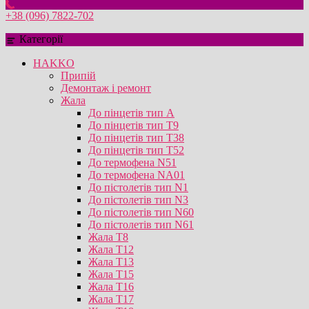
+38 (096) 7822-702
Категорії
HAKKO
Припій
Демонтаж і ремонт
Жала
До пінцетів тип А
До пінцетів тип T9
До пінцетів тип T38
До пінцетів тип T52
До термофена N51
До термофена NA01
До пістолетів тип N1
До пістолетів тип N3
До пістолетів тип N60
До пістолетів тип N61
Жала T8
Жала T12
Жала T13
Жала T15
Жала T16
Жала T17