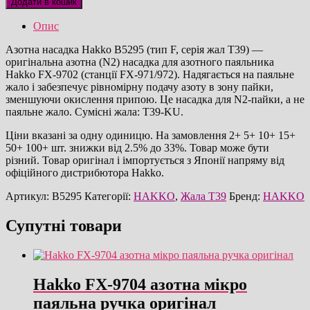
Додати в кошик
насадка
оригінал
Опис
кількість
Азотна насадка Hakko B5295 (тип F, серія жал T39) —
оригінальна азотна (N2) насадка для азотного паяльника
Hakko FX-9702 (станції FX-971/972). Надягається на паяльне
жало і забезпечує рівномірну подачу азоту в зону пайки,
зменшуючи окислення припою. Це насадка для N2-пайки, а не
паяльне жало. Сумісні жала: T39-KU.
Ціни вказані за одну одиницю. На замовлення 2+ 5+ 10+ 15+
50+ 100+ шт. знижки від 2.5% до 33%. Товар може бути
різний. Товар оригінал і імпортується з Японії напряму від
офіційного дистрибютора Hakko.
Артикул:
B5295
Категорії:
HAKKO
,
Жала T39
Бренд:
HAKKO
Супутні товари
Hakko FX-9704 азотна мікро
паяльна ручка оригінал