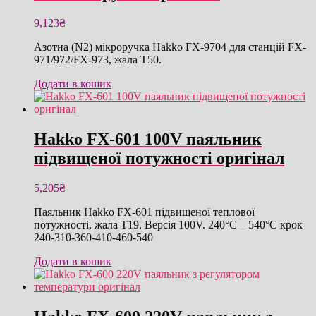
9,123
₴
Азотна (N2) мікроручка Hakko FX-9704 для станцій FX-
971/972/FX-973, жала T50.
Додати в кошик
Hakko FX-601 100V паяльник
підвищеної потужності оригінал
5,205
₴
Паяльник Hakko FX-601 підвищеної теплової
потужності, жала T19. Версія 100V. 240°C – 540°C крок
240-310-360-410-460-540
Додати в кошик