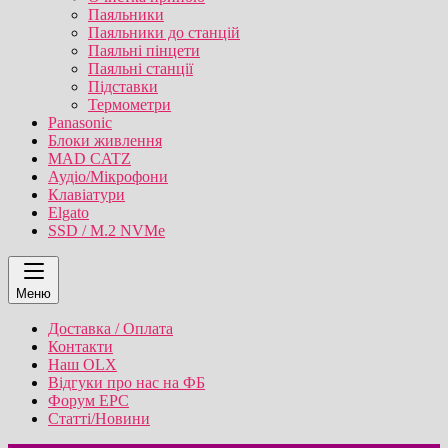
Паяльники
Паяльники до станцій
Паяльні пінцети
Паяльні станції
Підставки
Термометри
Panasonic
Блоки живлення
MAD CATZ
Аудіо/Мікрофони
Клавіатури
Elgato
SSD / M.2 NVMe
Меню
Доставка / Оплата
Контакти
Наш OLX
Відгуки про нас на ФБ
Форум EPC
Статті/Новини