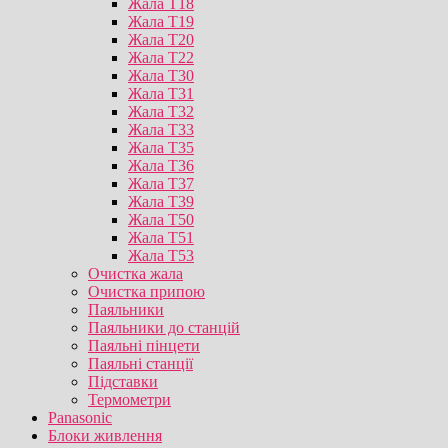
Жала T18
Жала T19
Жала T20
Жала T22
Жала T30
Жала T31
Жала T32
Жала T33
Жала T35
Жала T36
Жала T37
Жала T39
Жала T50
Жала T51
Жала T53
Очистка жала
Очистка припою
Паяльники
Паяльники до станцій
Паяльні пінцети
Паяльні станції
Підставки
Термометри
Panasonic
Блоки живлення