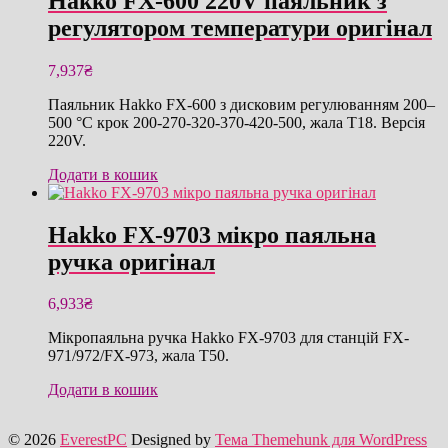
Hakko FX-600 220V паяльник з
регулятором температури оригінал
7,937
₴
Паяльник Hakko FX-600 з дисковим регулюванням 200–
500 °C крок 200-270-320-370-420-500, жала T18. Версія
220V.
Додати в кошик
Hakko FX-9703 мікро паяльна
ручка оригінал
6,933
₴
Мікропаяльна ручка Hakko FX-9703 для станцій FX-
971/972/FX-973, жала T50.
Додати в кошик
© 2026
EverestPC
Designed by
Тема Themehunk для WordPress