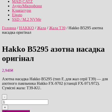
MAD CATZ
Аудіо/Мікрофони
Клавіатури
Elgato
SSD / M.2 NVMe
Головна
/
HAKKO
/
Жала
/
Жала T39
/ Hakko B5295 азотна
насадка оригінал
Hakko B5295 азотна насадка
оригінал
2,940
₴
Азотна насадка Hakko B5295 (тип F, для жал серії T39) — для
азотного паяльника Hakko FX-9702 (станції FX-971/972).
Сумісні жала: T39-KU.
-
Hakko
B5295
+
азотна