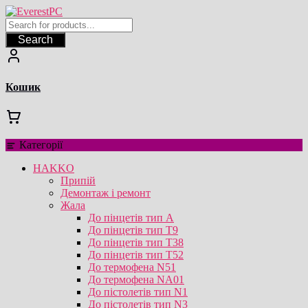
Перейти
до
вмісту
Search
Кошик
Категорії
HAKKO
Припій
Демонтаж і ремонт
Жала
До пінцетів тип А
До пінцетів тип T9
До пінцетів тип T38
До пінцетів тип T52
До термофена N51
До термофена NA01
До пістолетів тип N1
До пістолетів тип N3