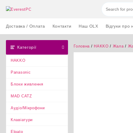
Перейти
до
вмісту
Доставка / Оплата
Контакти
Наш OLX
Відгуки про 
Головна
/
HAKKO
/
Жала
/
Жа
Категорії
HAKKO
Panasonic
Блоки живлення
MAD CATZ
Аудіо/Мікрофони
Клавіатури
Elgato