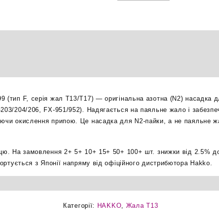
азотна
насадка
оригінал
кількість
9 (тип F, серія жал T13/T17) — оригінальна азотна (N2) насадка 
203/204/206, FX-951/952). Надягається на паяльне жало і забезпе
уючи окислення припою. Це насадка для N2-пайки, а не паяльне жа
ицю. На замовлення 2+ 5+ 10+ 15+ 50+ 100+ шт. знижки від 2.5% д
мпортується з Японії напряму від офіційного дистрибютора Hakko.
Категорії:
HAKKO
,
Жала T13