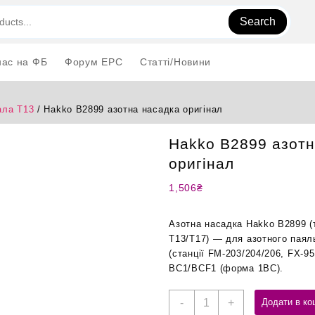
Search
нас на ФБ
Форум EPC
Статті/Новини
ла T13
/ Hakko B2899 азотна насадка оригінал
Hakko B2899 азотн
оригінал
1,506
₴
Азотна насадка Hakko B2899 (т
T13/T17) — для азотного паял
(станції FM-203/204/206, FX-95
BC1/BCF1 (форма 1BC).
Hakko
-
+
Додати в ко
B2899