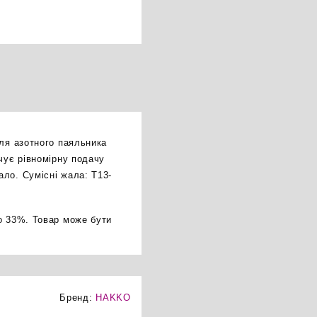
для азотного паяльника
чує рівномірну подачу
ло. Сумісні жала: T13-
о 33%. Товар може бути
Бренд:
HAKKO