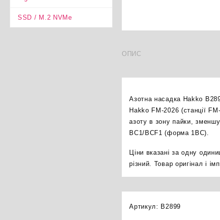
SSD / M.2 NVMe
ОПИС
Азотна насадка Hakko B289
Hakko FM-2026 (станції FM-
азоту в зону пайки, зменш
BC1/BCF1 (форма 1BC).
Ціни вказані за одну один
різний. Товар оригінал і і
Артикул:
B2899