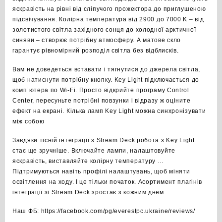
яскравість на рівні від сліпучого прожектора до приглушеною
підсвічування. Колірна температура від 2900 до 7000 K – від
золотистого світла західного сонця до холодної арктичної
синяви – створює потрібну атмосферу. А матове скло
гарантує рівномірний розподіл світла без відблисків.
Вам не доведеться вставати і тягнутися до джерела світла,
щоб натиснути потрібну кнопку. Key Light підключається до
комп’ютера по Wi-Fi. Просто відкрийте програму Control
Center, пересуньте потрібні повзунки і відразу ж оціните
ефект на екрані. Кілька ламп Key Light можна синхронізувати
між собою
Завдяки тісній інтеграції з Stream Deck робота з Key Light
стає ще зручніше. Включайте лампи, налаштовуйте
яскравість, виставляйте колірну температуру …
Підтримуються навіть профілі налаштувань, щоб міняти
освітлення на ходу. І це тільки початок. Асортимент плагінів
інтеграції зі Stream Deck зростає з кожним днем
Наш ФБ: https://facebook.com/pg/everestpc.ukraine/reviews/