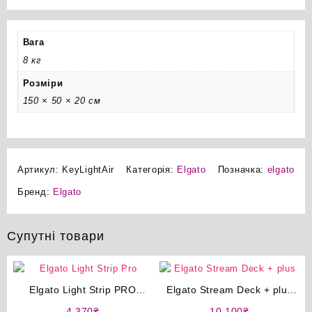
Вага
8 кг
Розміри
150 × 50 × 20 см
Артикул:
KeyLightAir
Категорія:
Elgato
Позначка:
elgato
Бренд:
Elgato
Супутні товари
Elgato Light Strip PRO
Elgato Stream Deck + plus
cвітлодіодна стрічка
макро адаптер
4,370
₴
10,100
₴