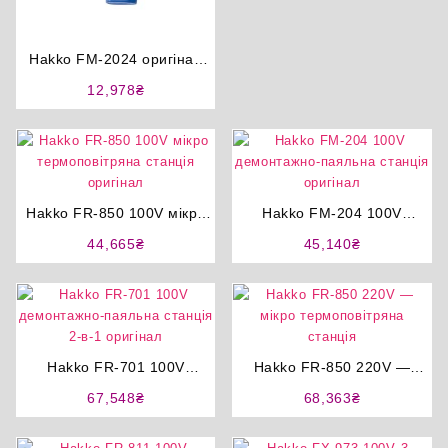
Hakko FM-2024 оригінал
пістолет автоматичної
12,978
₴
очистки припою
Hakko FR-850 100V мікро
Hakko FM-204 100V
термоповітряна станція
демонтажно-паяльна
44,665
₴
45,140
₴
оригінал
станція оригінал
Hakko FR-701 100V
Hakko FR-850 220V —
демонтажно-паяльна
мікро термоповітряна
67,548
₴
68,363
₴
станція 2-в-1 оригінал
станція