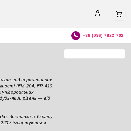
+38 (096) 7822-702
 плат: від портативних
жності (FM-204, FR-410,
 універсальних
будь-який рівень — від
kko, доставка в Україну
ії 220V імпортуються