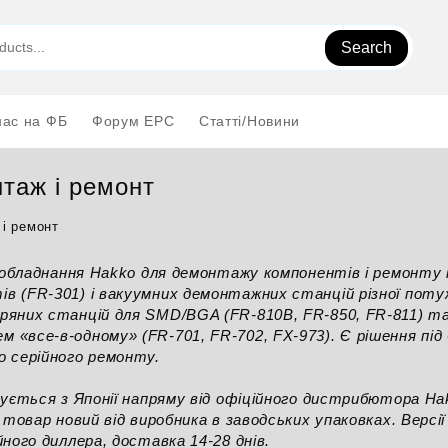
Search
нас на ФБ
Форум EPC
Статті/Новини
таж і ремонт
і ремонт
не обладнання Hakko для демонтажу компонентів і ремонту
в (FR-301) і вакуумних демонтажних станцій різної поту
ряних станцій для SMD/BGA (FR-810B, FR-850, FR-811) та
«все-в-одному» (FR-701, FR-702, FX-973). Є рішення під 
о серійного ремонту.
тується з Японії напряму від офіційного дистрибютора Ha
ь товар новий від виробника в заводських упаковках. Верс
йного диллера, доставка 14-28 днів.