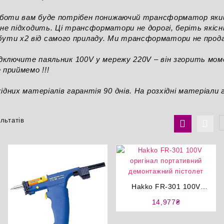
 роботи вам буде потрібен понижаючий трансформатор яки
 не підходить. Ці трансформатори не дорогі, беріть якіс
ути х2 від самого приладу. Ми трансформатори не прод
підключите паяльник 100V у мережу 220V – він згорить мо
 приймемо !!!
ідних матеріалів гарантія 90 днів. На розхідні матеріали 
Сортування
льтатів
за
ціною:
від
найнижчої
до
найвищої
Hakko FR-301 100V
оригінал портативний
14,977
₴
демонтажний пістолет