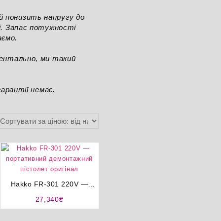
й понизить напругу до
ні. Запас потужності
аємо.
ментально, ми такий
гарантії немає.
Hakko FR-301 220V —
портативний демонтажний
27,340
₴
пістолет оригінал