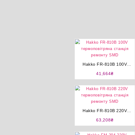
пістолетів FR-301, FR-410,
FR-701, FR-702.
Hakko FR-810B 100V
термоповітряна станція
41,664
₴
ремонту SMD
Hakko FR-810B 220V
термоповітряна станція
63,208
₴
ремонту SMD