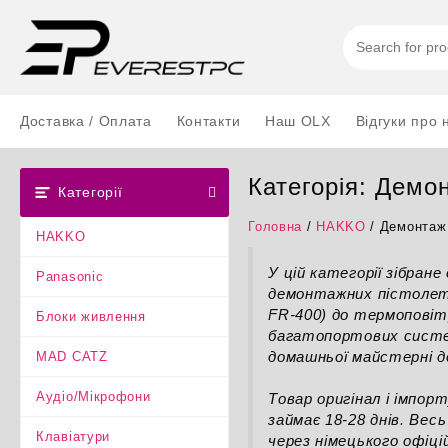
Перейти
до
вмісту
Доставка / Оплата
Контакти
Наш OLX
Відгуки про 
Категорія:
Демон
Категорії
Головна
/
HAKKO
/ Демонтаж 
HAKKO
У цій категорії зібра
Panasonic
демонтажних пістолеті
FR-400) до термоповіт
Блоки живлення
багатопортових систем 
домашньої майстерні д
MAD CATZ
Аудіо/Мікрофони
Товар оригінал і імпор
займає 18-28 днів. Вес
Клавіатури
через німецького офіці