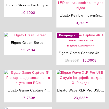
Elgato Stream Deck + plus
макро адаптер
10,100
₴
Elgato Key Light студійна
LED-панель освітлення для
10,250
₴
відео
Розпродаж!
Elgato Green Screen
13,240
₴
Elgato Game Capture 4K X
зовнішня карта
Оригінальна
Поточн
15,250
₴
13,300
₴
відеозахоплення
ціна:
ціна:
15,250₴.
13,300
Elgato Game Capture 4K
Elgato Wave XLR Pro USB-C
Pro карта відеозахоплення
аудіо інтерфейс на два XLR
17,750
₴
23,625
₴
внутрішня PCIe
входи