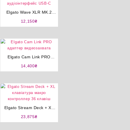
Elgato Wave XLR MK.2
аудіоінтерфейс USB-C
12,150
₴
Elgato Cam Link PRO
адаптер видеозахвата
14,400
₴
а
₴.
Elgato Stream Deck + XL
клавіатура макро
23,875
₴
контроллер 36 клавіш