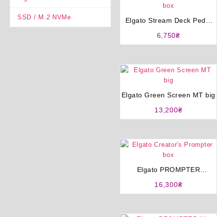
SSD / M.2 NVMe
Elgato Stream Deck Pedal
макро адаптер
6,750
₴
програмована педаль під
ноги
Elgato Green Screen MT big
13,200
₴
Elgato PROMPTER
телесуфлер із вбудованим
16,300
₴
екраном 9″