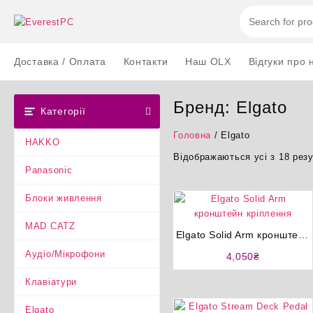
Перейти
до
вмісту
Доставка / Оплата
Контакти
Наш OLX
Відгуки про 
Бренд:
Elgato
Категорії
Головна
/ Elgato
HAKKO
Відображаються усі з 18 резу
Panasonic
Блоки живлення
MAD CATZ
Elgato Solid Arm кронштейн
кріплення
Аудіо/Мікрофони
4,050
₴
Клавіатури
Elgato