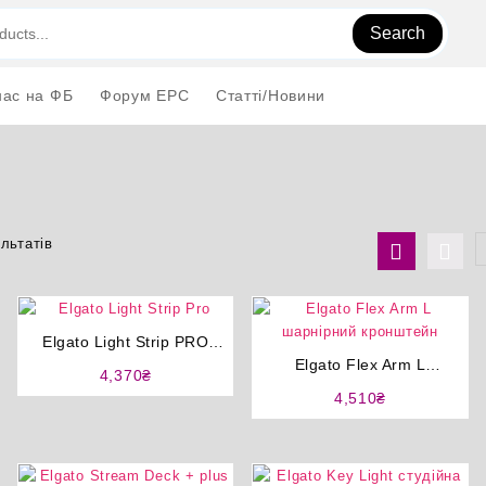
Search
нас на ФБ
Форум EPC
Статті/Новини
Сортування
льтатів
за
ціною:
від
найнижчої
Elgato Light Strip PRO
до
cвітлодіодна стрічка
Elgato Flex Arm L
4,370
₴
найвищої
шарнірний кронштейн
4,510
₴