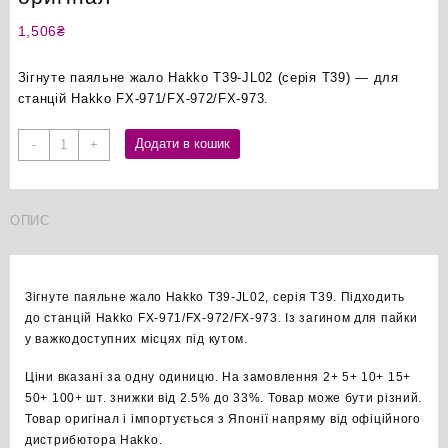
1,506
₴
Зігнуте паяльне жало Hakko T39-JL02 (серія T39) — для
станцій Hakko FX-971/FX-972/FX-973.
Hakko
Додати в кошик
-
+
T39-
JL02
зігнуте
ОПИС
паяльне
жало
оригінал
кількість
Зігнуте паяльне жало Hakko T39-JL02, серія T39. Підходить
до станцій Hakko FX-971/FX-972/FX-973. Із загином для пайки
у важкодоступних місцях під кутом.
Ціни вказані за одну одиницю. На замовлення 2+ 5+ 10+ 15+
50+ 100+ шт. знижки від 2.5% до 33%. Товар може бути різний.
Товар оригінал і імпортується з Японії напряму від офіційного
дистрибютора Hakko.