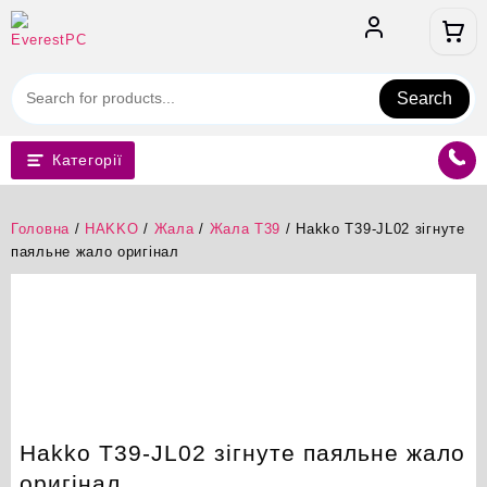
Перейти
до
вмісту
Search
Категорії
Головна
/
HAKKO
/
Жала
/
Жала T39
/ Hakko T39-JL02 зігнуте
паяльне жало оригінал
Hakko T39-JL02 зігнуте паяльне жало
оригінал