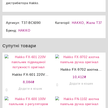
дистрибютора Hakko.
Артикул:
T37-BC6090
Категорії:
HAKKO
,
Жала T37
Бренд:
HAKKO
Супутні товари
Hakko FX-9702 азотна
Hakko FX-601 220V
паяльна ручка оригінал
10,412
₴
паяльник підвищеної
8,084
₴
Додати в кошик
потужності оригінал
Додати в кошик