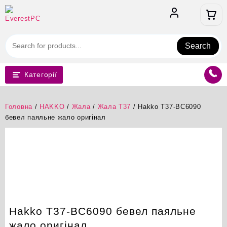
Перейти
до
вмісту
Search
Категорії
Головна
/
HAKKO
/
Жала
/
Жала T37
/ Hakko T37-BC6090
бевел паяльне жало оригінал
Hakko T37-BC6090 бевел паяльне
жало оригінал