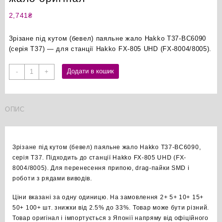
2,741
₴
Зрізане під кутом (бевел) паяльне жало Hakko T37-BC6090
(серія T37) — для станції Hakko FX-805 UHD (FX-8004/8005).
Hakko
Додати в кошик
-
+
T37-
BC6090
бевел
ОПИС
паяльне
жало
оригінал
кількість
Зрізане під кутом (бевел) паяльне жало Hakko T37-BC6090,
серія T37. Підходить до станції Hakko FX-805 UHD (FX-
8004/8005). Для перенесення припою, drag-пайки SMD і
роботи з рядами виводів.
Ціни вказані за одну одиницю. На замовлення 2+ 5+ 10+ 15+
50+ 100+ шт. знижки від 2.5% до 33%. Товар може бути різний.
Товар оригінал і імпортується з Японії напряму від офіційного