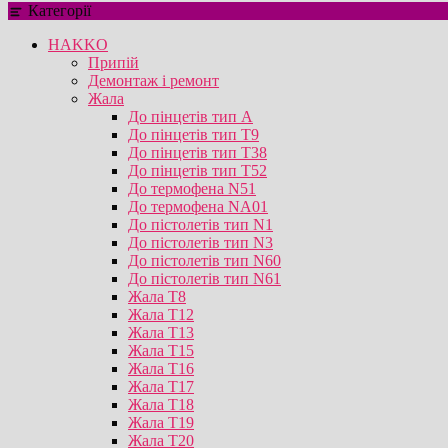
Категорії
HAKKO
Припій
Демонтаж і ремонт
Жала
До пінцетів тип А
До пінцетів тип T9
До пінцетів тип T38
До пінцетів тип T52
До термофена N51
До термофена NA01
До пістолетів тип N1
До пістолетів тип N3
До пістолетів тип N60
До пістолетів тип N61
Жала T8
Жала T12
Жала T13
Жала T15
Жала T16
Жала T17
Жала T18
Жала T19
Жала T20