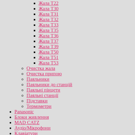
Жала T22
Жала T30
Жала T31
Жала T32
Жала T33
Жала T35
Жала T36
Жала T37
Жала T39
Жала T50
Жала T51
Жала T53
Очистка жала
Очистка припою
Паяльники
Паяльники до станцій
Паяльні пінцети
Паяльні станції
Підставки
Термометри
Panasonic
Блоки живлення
MAD CATZ
Аудіо/Мікрофони
Клавіатури