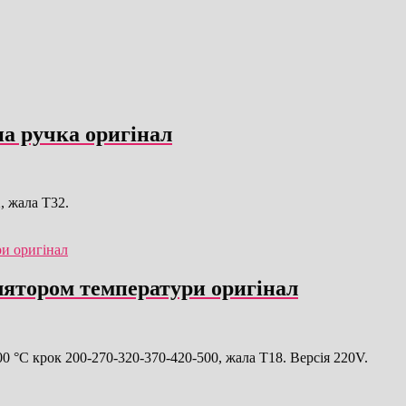
а ручка оригінал
 жала T32.
лятором температури оригінал
°C крок 200-270-320-370-420-500, жала T18. Версія 220V.