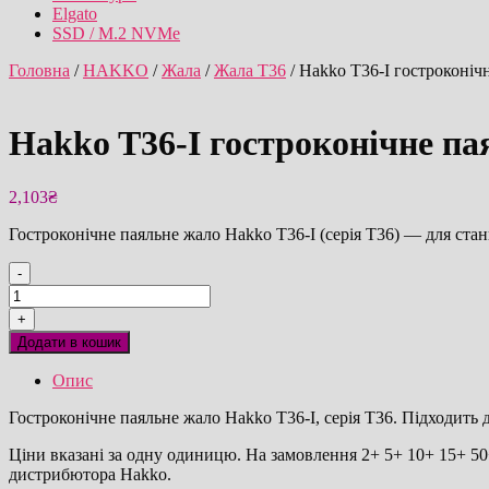
Elgato
SSD / M.2 NVMe
Головна
/
HAKKO
/
Жала
/
Жала T36
/ Hakko T36-I гостроконіч
Hakko T36-I гостроконічне па
2,103
₴
Гостроконічне паяльне жало Hakko T36-I (серія T36) — для стан
-
Hakko
T36-
+
I
Додати в кошик
гостроконічне
паяльне
Опис
жало
оригінал
Гостроконічне паяльне жало Hakko T36-I, серія T36. Підходить 
кількість
Ціни вказані за одну одиницю. На замовлення 2+ 5+ 10+ 15+ 50+
дистрибютора Hakko.