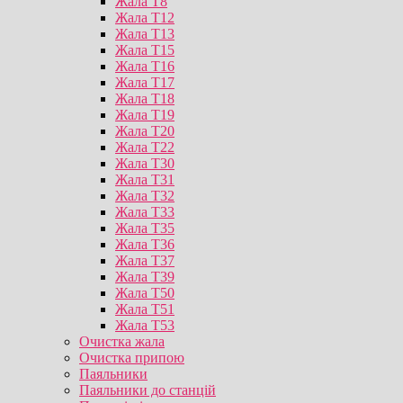
Жала T8
Жала T12
Жала T13
Жала T15
Жала T16
Жала T17
Жала T18
Жала T19
Жала T20
Жала T22
Жала T30
Жала T31
Жала T32
Жала T33
Жала T35
Жала T36
Жала T37
Жала T39
Жала T50
Жала T51
Жала T53
Очистка жала
Очистка припою
Паяльники
Паяльники до станцій