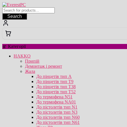
Перейти
до
вмісту
Search
Категорії
HAKKO
Припій
Демонтаж і ремонт
Жала
До пінцетів тип А
До пінцетів тип T9
До пінцетів тип T38
До пінцетів тип T52
До термофена N51
До термофена NA01
До пістолетів тип N1
До пістолетів тип N3
До пістолетів тип N60
До пістолетів тип N61