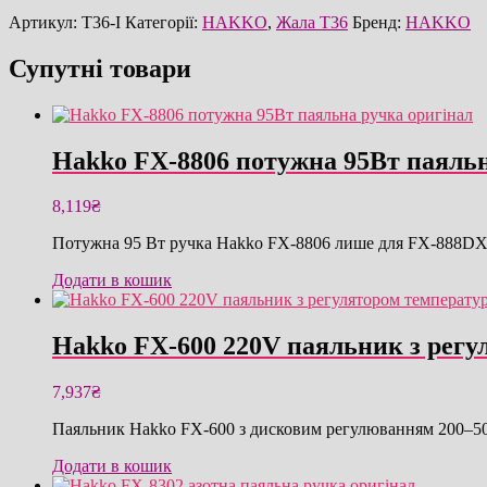
Артикул:
T36-I
Категорії:
HAKKO
,
Жала T36
Бренд:
HAKKO
Супутні товари
Hakko FX-8806 потужна 95Вт паяльн
8,119
₴
Потужна 95 Вт ручка Hakko FX-8806 лише для FX-888DX,
Додати в кошик
Hakko FX-600 220V паяльник з регу
7,937
₴
Паяльник Hakko FX-600 з дисковим регулюванням 200–500 
Додати в кошик