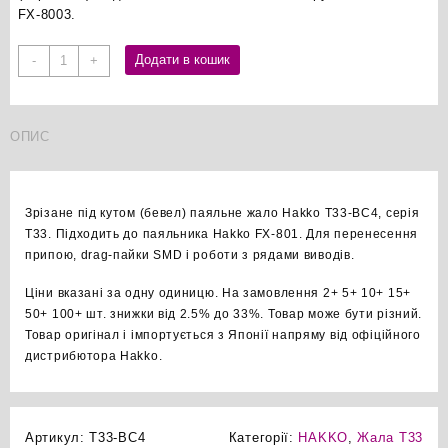
FX-8003.
Hakko
Додати в кошик
-
+
T33-
BC4
бевел
ОПИС
паяльне
жало
оригінал
кількість
Зрізане під кутом (бевел) паяльне жало Hakko T33-BC4, серія
T33. Підходить до паяльника Hakko FX-801. Для перенесення
припою, drag-пайки SMD і роботи з рядами виводів.
Ціни вказані за одну одиницю. На замовлення 2+ 5+ 10+ 15+
50+ 100+ шт. знижки від 2.5% до 33%. Товар може бути різний.
Товар оригінал і імпортується з Японії напряму від офіційного
дистрибютора Hakko.
Артикул:
T33-BC4
Категорії:
HAKKO
,
Жала T33