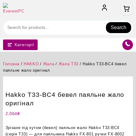
Перейти
до
вмісту
Search
Категорії
Головна
/
HAKKO
/
Жала
/
Жала T33
/ Hakko T33-BC4 бевел
паяльне жало оригінал
Hakko T33-BC4 бевел паяльне жало
оригінал
2,064
₴
Зрізане під кутом (бевел) паяльне жало Hakko T33-BC4
(серія T33) — для паяльника Hakko FX-801 ручки FX-8002