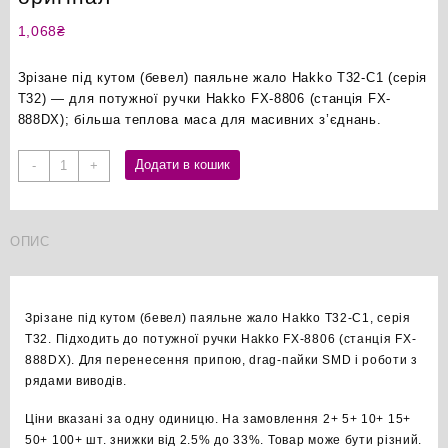
1,068
₴
Зрізане під кутом (бевел) паяльне жало Hakko T32-C1 (серія
T32) — для потужної ручки Hakko FX-8806 (станція FX-
888DX); більша теплова маса для масивних з’єднань.
Hakko
Додати в кошик
-
+
T32-
C1
бевел
ОПИС
паяльне
жало
оригінал
кількість
Зрізане під кутом (бевел) паяльне жало Hakko T32-C1, серія
T32. Підходить до потужної ручки Hakko FX-8806 (станція FX-
888DX). Для перенесення припою, drag-пайки SMD і роботи з
рядами виводів.
Ціни вказані за одну одиницю. На замовлення 2+ 5+ 10+ 15+
50+ 100+ шт. знижки від 2.5% до 33%. Товар може бути різний.