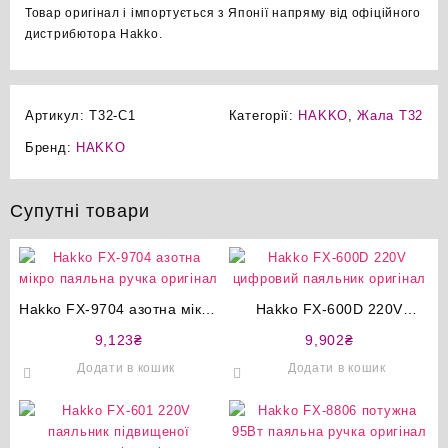
Товар оригінал і імпортується з Японії напряму від офіційного
дистрибютора Hakko.
Артикул:
T32-C1
Категорії:
HAKKO
,
Жала T32
Бренд:
HAKKO
Супутні товари
Hakko FX-9704 азотна мікро
Hakko FX-600D 220V
паяльна ручка оригінал
цифровий паяльник
9,123
₴
9,902
₴
оригінал
Додати в кошик
Додати в кошик