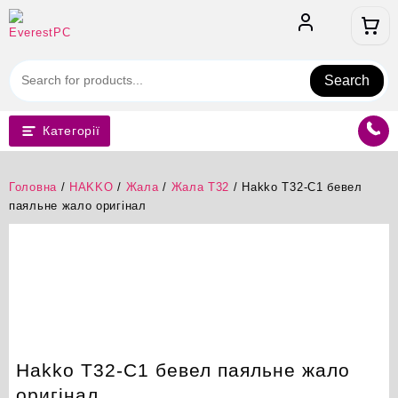
Перейти
до
вмісту
Search
Категорії
Головна
/
HAKKO
/
Жала
/
Жала T32
/ Hakko T32-C1 бевел
паяльне жало оригінал
Hakko T32-C1 бевел паяльне жало
оригінал