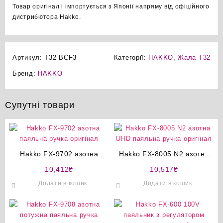
Товар оригінал і імпортується з Японії напряму від офіційного
дистрибютора Hakko.
Артикул:
T32-BCF3
Категорії:
HAKKO
,
Жала T32
Бренд:
HAKKO
Супутні товари
Hakko FX-9702 азотна
Hakko FX-8005 N2 азотна
паяльна ручка оригінал
UHD паяльна ручка
10,412
₴
10,517
₴
оригінал
Додати в кошик
Додати в кошик