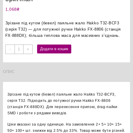
1,068
₴
Зрізане під кутом (бевел) паяльне жало Hakko T32-BCF3
(серія T32) — для потужної ручки Hakko FX-8806 (станція
FX-888DX); більша теплова маса для масивних з’єднань.
Hakko
Додати в кошик
-
+
T32-
BCF3
бевел
ОПИС
паяльне
жало
оригінал
кількість
Зрізане під кутом (бевел) паяльне жало Hakko T32-BCF3,
серія T32. Підходить до потужної ручки Hakko FX-8806
(станція FX-888DX). Для перенесення припою, drag-пайки
SMD і роботи з рядами виводів.
Ціни вказані за одну одиницю. На замовлення 2+ 5+ 10+ 15+
50+ 100+ шт. знижки від 2.5% до 33%. Товар може бути різний.