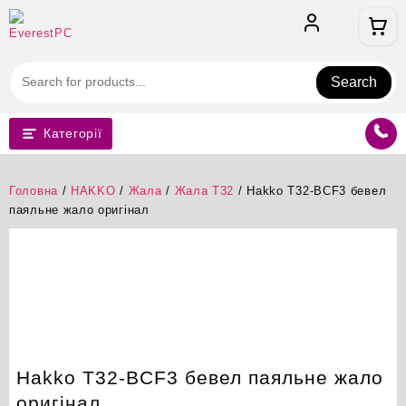
Перейти
до
вмісту
Search
Категорії
Головна
/
HAKKO
/
Жала
/
Жала T32
/ Hakko T32-BCF3 бевел
паяльне жало оригінал
Hakko T32-BCF3 бевел паяльне жало
оригінал