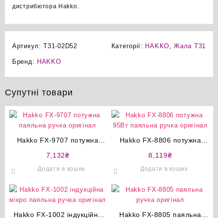
дистрибютора Hakko.
Артикул:
T31-02D52
Категорії:
HAKKO
,
Жала T31
Бренд:
HAKKO
Супутні товари
Hakko FX-9707 потужна
Hakko FX-8806 потужна
паяльна ручка оригінал
95Вт паяльна ручка
7,132
₴
8,119
₴
оригінал
Додати в кошик
Додати в кошик
Hakko FX-1002 індукційна
Hakko FX-8805 паяльна