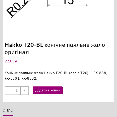
Hakko T20-BL конічне паяльне жало
оригінал
2,103
₴
Конічне паяльне жало Hakko T20-BL (серія T20) — FX-838,
FX-8301, FX-8302.
Hakko
Додати в кошик
-
+
T20-
BL
конічне
ОПИС
паяльне
жало