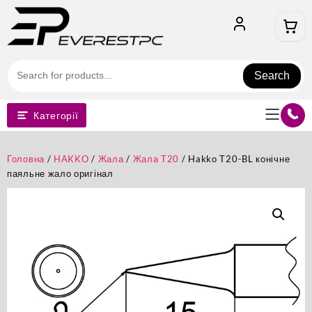
Перейти
до
вмісту
Search
Категорії
Головна
/
HAKKO
/
Жала
/
Жала T20
/ Hakko T20-BL конічне
паяльне жало оригінал