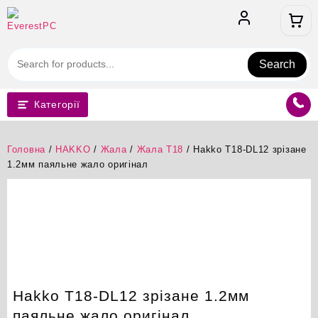
Перейти
до
вмісту
Search
Категорії
Головна
/
HAKKO
/
Жала
/
Жала T18
/ Hakko T18-DL12 зрізане
1.2мм паяльне жало оригінал
Hakko T18-DL12 зрізане 1.2мм
паяльне жало оригінал