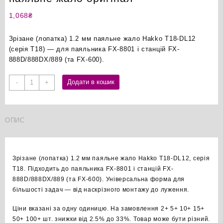
1,068
₴
Зрізане (лопатка) 1.2 мм паяльне жало Hakko T18-DL12
(серія T18) — для паяльника FX-8801 і станцій FX-
888D/888DX/889 (та FX-600).
Hakko
Додати в кошик
-
+
T18-
DL12
зрізане
ОПИС
1.2мм
паяльне
жало
оригінал
Зрізане (лопатка) 1.2 мм паяльне жало Hakko T18-DL12, серія
кількість
T18. Підходить до паяльника FX-8801 і станцій FX-
888D/888DX/889 (та FX-600). Універсальна форма для
більшості задач — від наскрізного монтажу до луження.
Ціни вказані за одну одиницю. На замовлення 2+ 5+ 10+ 15+
50+ 100+ шт. знижки від 2.5% до 33%. Товар може бути різний.