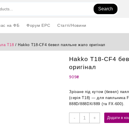
Search
нас на ФБ
Форум EPC
Статті/Новини
ла T18
/ Hakko T18-CF4 бевел паяльне жало оригінал
Hakko T18-CF4 бев
оригінал
909
₴
Зрізане під кутом (бевел) па
(серія T18) — для паяльника F
888D/888DX/889 (та FX-600).
Hakko
-
+
Додати в ко
T18-
CF4