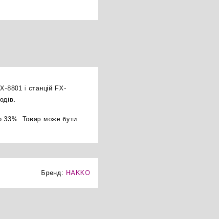
X-8801 і станцій FX-
одів.
о 33%. Товар може бути
Бренд:
HAKKO