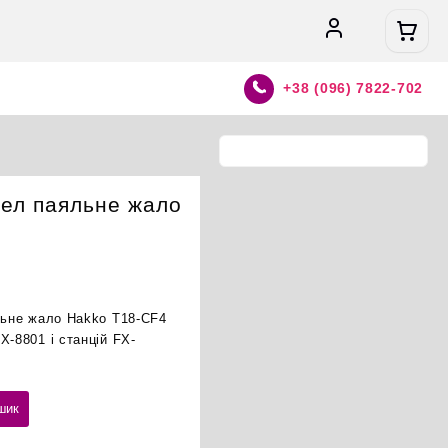
+38 (096) 7822-702
ел паяльне жало
яльне жало Hakko T18-CF4
X-8801 і станцій FX-
шик