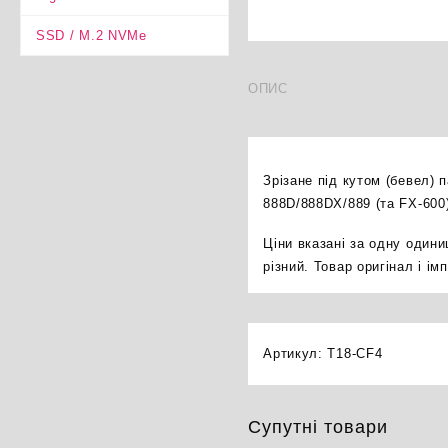
SSD / M.2 NVMe
ОПИС
Зрізане під кутом (бевел) 
888D/888DX/889 (та FX-600
Ціни вказані за одну один
різний. Товар оригінал і і
Артикул:
T18-CF4
Супутні товари