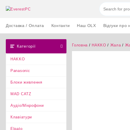
Перейти
до
вмісту
Доставка / Оплата
Контакти
Наш OLX
Відгуки про 
Головна
/
HAKKO
/
Жала
/
Жа
Категорії
HAKKO
Panasonic
Блоки живлення
MAD CATZ
Аудіо/Мікрофони
Клавіатури
Elgato