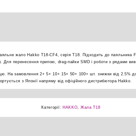
бевел
паяльне
жало
оригінал
кількість
паяльне жало Hakko T18-CF4, серія T18. Підходить до паяльника F
). Для перенесення припою, drag-пайки SMD і роботи з рядами вив
ицю. На замовлення 2+ 5+ 10+ 15+ 50+ 100+ шт. знижки від 2.5% д
мпортується з Японії напряму від офіційного дистрибютора Hakko.
Категорії:
HAKKO
,
Жала T18