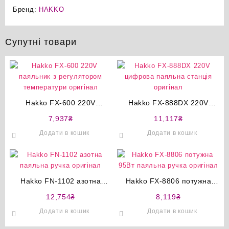
Бренд:
HAKKO
Супутні товари
Hakko FX-600 220V
Hakko FX-888DX 220V
паяльник з регулятором
цифрова паяльна станція
7,937
₴
11,117
₴
температури оригінал
оригінал
Додати в кошик
Додати в кошик
Hakko FN-1102 азотна
Hakko FX-8806 потужна
паяльна ручка оригінал
95Вт паяльна ручка
12,754
₴
8,119
₴
оригінал
Додати в кошик
Додати в кошик