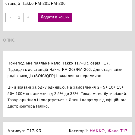
станцій Hakko FM-203/FM-206.
Hakko
Додати в кошик
-
+
T17-
KR
ножеподібне
ОПИС
паяльне
жало
оригінал
кількість
Ножеподібне паяльне жало Hakko T17-KR, серія T17.
Підходить до станцій Hakko FM-203/FM-206. Для drag-пайки
рядів виводів (SOIC/QFP) і видалення перемичок.
Ціни вказані за одну одиницю. На замовлення 2+ 5+ 10+ 15+
50+ 100+ шт. знижки від 2.5% до 33%. Товар може бути різний.
Товар оригінал і імпортується з Японії напряму від офіційного
дистрибютора Hakko.
Артикул:
T17-KR
Категорії:
HAKKO
,
Жала T17