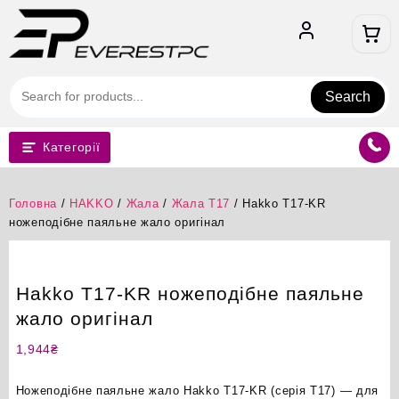
Перейти
до
вмісту
Search
Категорії
Головна
/
HAKKO
/
Жала
/
Жала T17
/ Hakko T17-KR
ножеподібне паяльне жало оригінал
Hakko T17-KR ножеподібне паяльне
жало оригінал
1,944
₴
Ножеподібне паяльне жало Hakko T17-KR (серія T17) — для