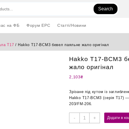
Search
нас на ФБ
Форум EPC
Статті/Новини
ла T17
/ Hakko T17-BCM3 бевел паяльне жало оригінал
Hakko T17-BCM3 б
жало оригінал
2,103
₴
Зрізане під кутом із заглибле
Hakko T17-BCM3 (серія T17) —
203/FM-206.
Hakko
-
+
Додати в ко
T17-
BCM3