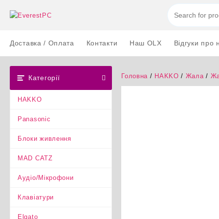
Перейти
до
вмісту
Доставка / Оплата
Контакти
Наш OLX
Відгуки про 
Головна
/
HAKKO
/
Жала
/
Жа
Категорії
HAKKO
Panasonic
Блоки живлення
MAD CATZ
Аудіо/Мікрофони
Клавіатури
Elgato