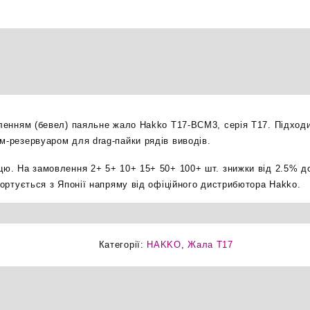
бевел
паяльне
жало
оригінал
кількість
ибленням (бевел) паяльне жало Hakko T17-BCM3, серія T17. Підход
м-резервуаром для drag-пайки рядів виводів.
ицю. На замовлення 2+ 5+ 10+ 15+ 50+ 100+ шт. знижки від 2.5% д
мпортується з Японії напряму від офіційного дистрибютора Hakko.
Категорії:
HAKKO
,
Жала T17