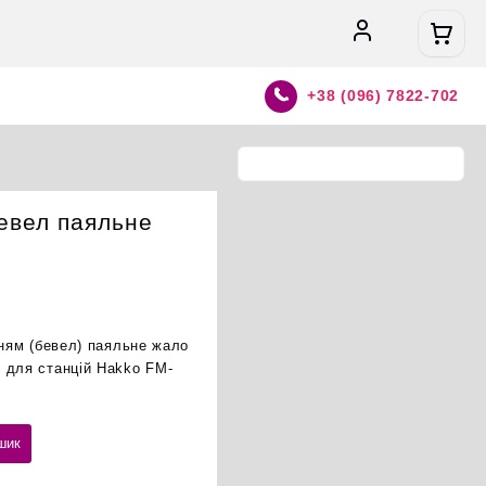
+38 (096) 7822-702
евел паяльне
нням (бевел) паяльне жало
 для станцій Hakko FM-
шик