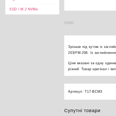
SSD / M.2 NVMe
ОПИС
Зрізане під кутом із загл
203/FM-206. Із заглиблення
Ціни вказані за одну один
різний. Товар оригінал і і
Артикул:
T17-BCM3
Супутні товари