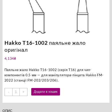
Hakko T16-1002 паяльне жало
оригінал
4,134
₴
Паяльне жало Hakko T16-1002 (серія T16) для чип-
компонентів 0.5 мм — для маніпулятора-пінцета Hakko FM-
2022 (станції FM-202/203/206).
Hakko
Додати в кошик
-
+
T16-
1002
паяльне
ОПИС
жало