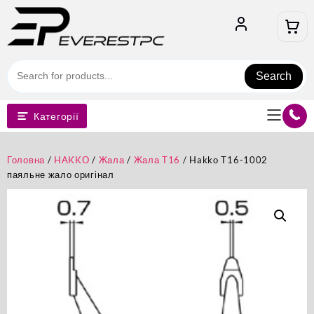
Перейти
до
вмісту
Search
Категорії
Головна
/
HAKKO
/
Жала
/
Жала T16
/ Hakko T16-1002
паяльне жало оригінал