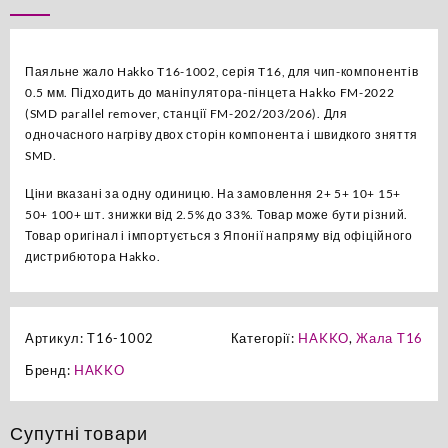
оригінал
кількість
Паяльне жало Hakko T16-1002, серія T16, для чип-компонентів
0.5 мм. Підходить до маніпулятора-пінцета Hakko FM-2022
(SMD parallel remover, станції FM-202/203/206). Для
одночасного нагріву двох сторін компонента і швидкого зняття
SMD.
Ціни вказані за одну одиницю. На замовлення 2+ 5+ 10+ 15+
50+ 100+ шт. знижки від 2.5% до 33%. Товар може бути різний.
Товар оригінал і імпортується з Японії напряму від офіційного
дистрибютора Hakko.
Артикул:
T16-1002
Категорії:
HAKKO
,
Жала T16
Бренд:
HAKKO
Супутні товари