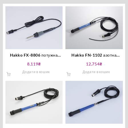
Hakko FX-8806 потужна
Hakko FN-1102 азотна
95Вт паяльна ручка
паяльна ручка оригінал
8,119
₴
12,754
₴
оригінал
Додати в кошик
Додати в кошик