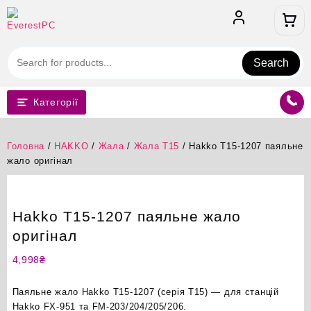
Перейти
до
вмісту
Search
Категорії
Головна
/
HAKKO
/
Жала
/
Жала T15
/ Hakko T15-1207 паяльне
жало оригінал
Hakko T15-1207 паяльне жало
оригінал
4,998
₴
Паяльне жало Hakko T15-1207 (серія T15) — для станцій
Hakko FX-951 та FM-203/204/205/206.