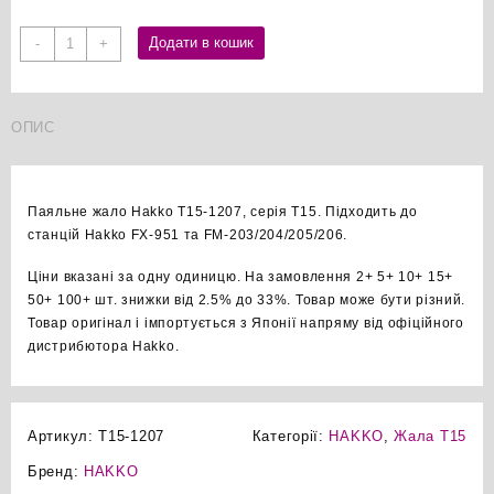
Hakko
Додати в кошик
-
+
T15-
1207
паяльне
ОПИС
жало
оригінал
кількість
Паяльне жало Hakko T15-1207, серія T15. Підходить до
станцій Hakko FX-951 та FM-203/204/205/206.
Ціни вказані за одну одиницю. На замовлення 2+ 5+ 10+ 15+
50+ 100+ шт. знижки від 2.5% до 33%. Товар може бути різний.
Товар оригінал і імпортується з Японії напряму від офіційного
дистрибютора Hakko.
Артикул:
T15-1207
Категорії:
HAKKO
,
Жала T15
Бренд:
HAKKO