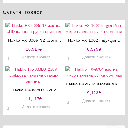
Супутні товари
Hakko FX-8005 N2 азотна
Hakko FX-1002 індукційна
UHD паяльна ручка
мікро паяльна ручка
10,517
₴
6,575
₴
оригінал
оригінал
Додати в кошик
Додати в кошик
Hakko FX-9704 азотна мікро
Hakko FX-888DX 220V
паяльна ручка оригінал
9,123
₴
цифрова паяльна станція
11,117
₴
Додати в кошик
оригінал
Додати в кошик