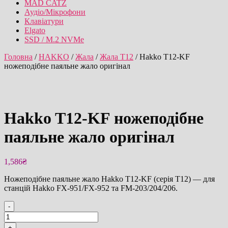
MAD CATZ
Аудіо/Мікрофони
Клавіатури
Elgato
SSD / M.2 NVMe
Головна
/
HAKKO
/
Жала
/
Жала T12
/ Hakko T12-KF
ножеподібне паяльне жало оригінал
Hakko T12-KF ножеподібне
паяльне жало оригінал
1,586
₴
Ножеподібне паяльне жало Hakko T12-KF (серія T12) — для
станцій Hakko FX-951/FX-952 та FM-203/204/206.
-
Hakko
T12-
+