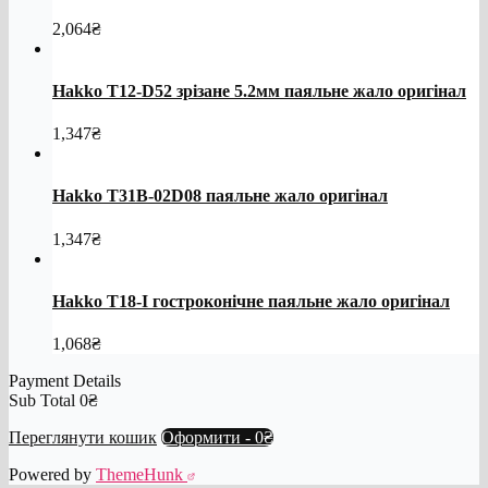
2,064
₴
Hakko T12-D52 зрізане 5.2мм паяльне жало оригінал
1,347
₴
Hakko T31B-02D08 паяльне жало оригінал
1,347
₴
Hakko T18-I гостроконічне паяльне жало оригінал
1,068
₴
Payment Details
Sub Total
0
₴
Переглянути кошик
Оформити
-
0₴
Powered by
ThemeHunk