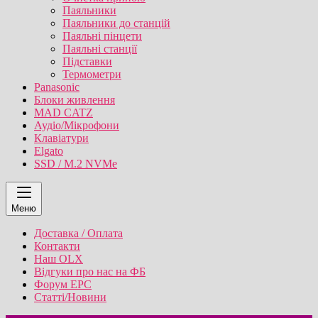
Паяльники
Паяльники до станцій
Паяльні пінцети
Паяльні станції
Підставки
Термометри
Panasonic
Блоки живлення
MAD CATZ
Аудіо/Мікрофони
Клавіатури
Elgato
SSD / M.2 NVMe
Меню
Доставка / Оплата
Контакти
Наш OLX
Відгуки про нас на ФБ
Форум EPC
Статті/Новини