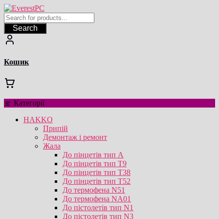
Перейти
до
вмісту
Search
Кошик
Категорії
HAKKO
Припій
Демонтаж і ремонт
Жала
До пінцетів тип А
До пінцетів тип T9
До пінцетів тип T38
До пінцетів тип T52
До термофена N51
До термофена NA01
До пістолетів тип N1
До пістолетів тип N3