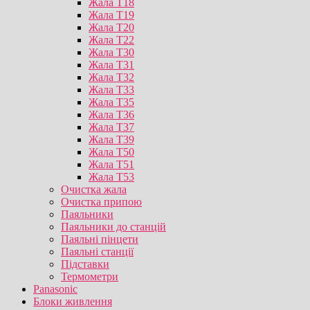
Жала T18
Жала T19
Жала T20
Жала T22
Жала T30
Жала T31
Жала T32
Жала T33
Жала T35
Жала T36
Жала T37
Жала T39
Жала T50
Жала T51
Жала T53
Очистка жала
Очистка припою
Паяльники
Паяльники до станцій
Паяльні пінцети
Паяльні станції
Підставки
Термометри
Panasonic
Блоки живлення