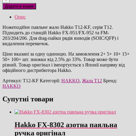
KF
Додати в кошик
ножеподібне
паяльне
Опис
жало
оригінал
Ножеподібне паяльне жало Hakko T12-KF, серія T12.
кількість
Підходить до станцій Hakko FX-951/FX-952 та FM-
203/204/206. Для drag-пайки рядів виводів (SOIC/QFP) і
видалення перемичок.
Ціни вказані за одну одиницю. На замовлення 2+ 5+ 10+ 15+
50+ 100+ шт. знижки від 2.5% до 33%. Товар може бути
різний. Товар оригінал і імпортується з Японії напряму від
офіційного дистрибютора Hakko.
Артикул:
T12-KF
Категорії:
HAKKO
,
Жала T12
Бренд:
HAKKO
Супутні товари
Hakko FX-8302 азотна паяльна
ручка оригінал