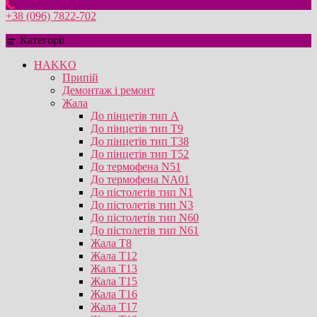
+38 (096) 7822-702
Категорії
HAKKO
Припій
Демонтаж і ремонт
Жала
До пінцетів тип А
До пінцетів тип T9
До пінцетів тип T38
До пінцетів тип T52
До термофена N51
До термофена NA01
До пістолетів тип N1
До пістолетів тип N3
До пістолетів тип N60
До пістолетів тип N61
Жала T8
Жала T12
Жала T13
Жала T15
Жала T16
Жала T17