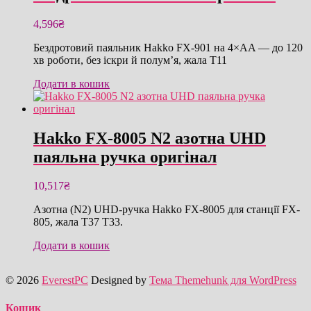
4,596
₴
Бездротовий паяльник Hakko FX-901 на 4×AA — до 120
хв роботи, без іскри й полум’я, жала T11
Додати в кошик
Hakko FX-8005 N2 азотна UHD
паяльна ручка оригінал
10,517
₴
Азотна (N2) UHD-ручка Hakko FX-8005 для станції FX-
805, жала T37 T33.
Додати в кошик
© 2026
EverestPC
Designed by
Тема Themehunk для WordPress
Кошик