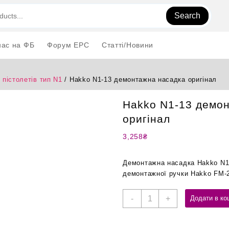
Search
нас на ФБ
Форум EPC
Статті/Новини
 пістолетів тип N1
/ Hakko N1-13 демонтажна насадка оригінал
Hakko N1-13 демо
оригінал
3,258
₴
Демонтажна насадка Hakko N1-
демонтажної ручки Hakko FM-
Hakko
-
+
Додати в ко
N1-
13
демонтажна