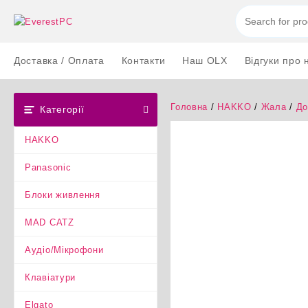
Перейти
до
вмісту
Доставка / Оплата
Контакти
Наш OLX
Відгуки про 
Головна
/
HAKKO
/
Жала
/
До
Категорії
HAKKO
Panasonic
Блоки живлення
MAD CATZ
Аудіо/Мікрофони
Клавіатури
Elgato