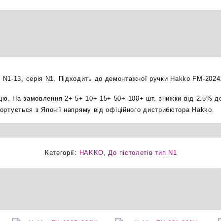
насадка
оригінал
кількість
N1-13, серія N1. Підходить до демонтажної ручки Hakko FM-2024
ицю. На замовлення 2+ 5+ 10+ 15+ 50+ 100+ шт. знижки від 2.5% д
мпортується з Японії напряму від офіційного дистрибютора Hakko.
Категорії:
HAKKO
,
До пістолетів тип N1