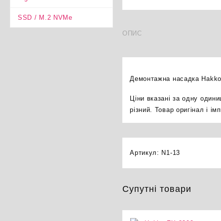
SSD / M.2 NVMe
ОПИС
Демонтажна насадка Hakko 
Ціни вказані за одну один
різний. Товар оригінал і і
Артикул:
N1-13
Супутні товари