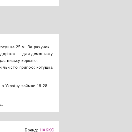
котушка 25 м. За рахунок
і доріжок — для демонтажу
ає низьку корозію.
кількістю припою; котушка
 в Україну займає 18-28
є.
Бренд:
HAKKO