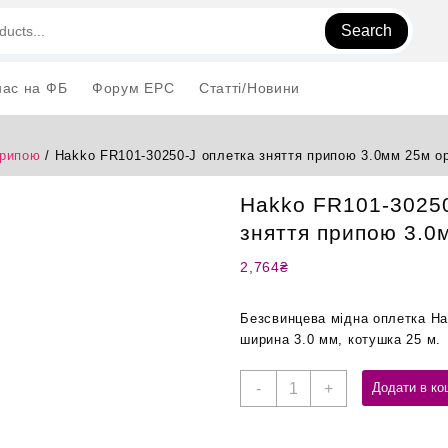
Search
нас на ФБ
Форум EPC
Статті/Новини
припою
/ Hakko FR101-30250-J оплетка зняття припою 3.0мм 25м о
Hakko FR101-30250
зняття припою 3.0
2,764
₴
Безсвинцева мідна оплетка Hak
ширина 3.0 мм, котушка 25 м.
Hakko
-
+
Додати в ко
FR101-
30250-
J