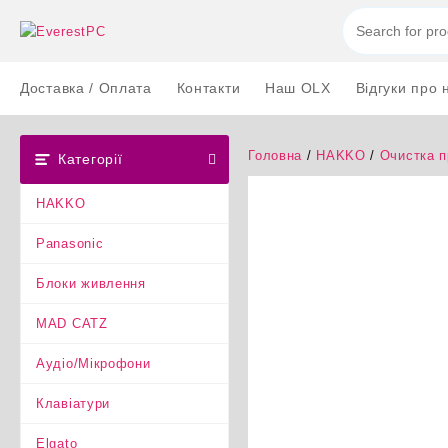
Перейти
до
вмісту
Доставка / Оплата
Контакти
Наш OLX
Відгуки про 
Головна
/
HAKKO
/
Очистка 
Категорії
HAKKO
Panasonic
Блоки живлення
MAD CATZ
Аудіо/Мікрофони
Клавіатури
Elgato