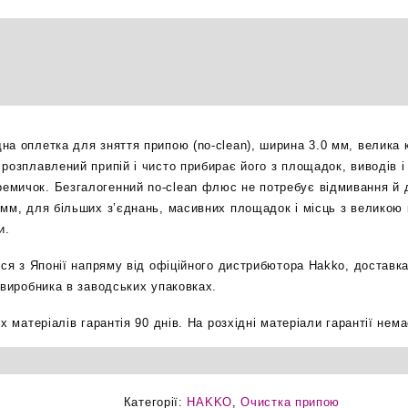
оплетка
зняття
припою
3.0мм
25м
оригінал
кількість
на оплетка для зняття припою (no-clean), ширина 3.0 мм, велика 
 розплавлений припій і чисто прибирає його з площадок, виводів 
мичок. Безгалогенний no-clean флюс не потребує відмивання й д
 мм, для більших з’єднань, масивних площадок і місць з великою 
и.
ься з Японії напряму від офіційного дистрибютора Hakko, доставка
 виробника в заводських упаковках.
х матеріалів гарантія 90 днів. На розхідні матеріали гарантії нема
Категорії:
HAKKO
,
Очистка припою