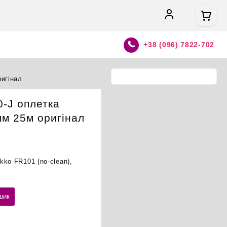
+38 (096) 7822-702
ригінал
-J оплетка
мм 25м оригінал
ko FR101 (no-clean),
шик