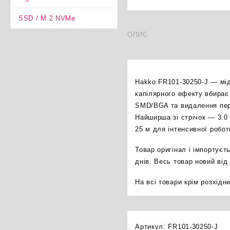
SSD / M.2 NVMe
ОПИС
Hakko FR101-30250-J — мід
капілярного ефекту вбирає
SMD/BGA та видалення пере
Найширша зі стрічок — 3.0
25 м для інтенсивної робот
Товар оригінал і імпортуєт
днів. Весь товар новий від
На всі товари крім розхідни
Артикул:
FR101-30250-J